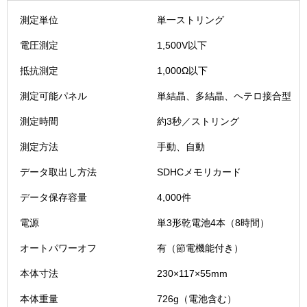
ン
測定単位
単一ストリング
テ-
Z（SZ-
電圧測定
1,500V以下
1000）
個
抵抗測定
1,000Ω以下
測定可能パネル
単結晶、多結晶、ヘテロ接合型
測定時間
約3秒／ストリング
測定方法
手動、自動
データ取出し方法
SDHCメモリカード
データ保存容量
4,000件
電源
単3形乾電池4本（8時間）
オートパワーオフ
有（節電機能付き）
本体寸法
230×117×55mm
本体重量
726g（電池含む）