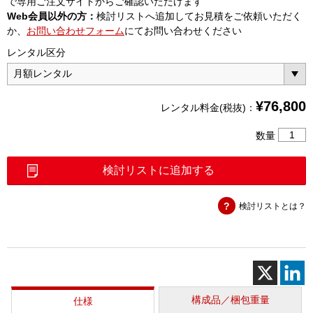
で専用ご注文サイトからご確認いただけます
Web会員以外の方：
検討リストへ追加してお見積をご依頼いただく
か、
お問い合わせフォーム
にてお問い合わせください
レンタル区分
¥
76,800
レンタル料金(税抜)：
ス
数量
ト
リ
検討リストに追加する
ン
グ
検討リストとは？
チ
ェ
ッ
カ
ー
ソ
ラ
構成品／梱包重量
仕様
メ