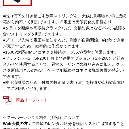
●出力低下を引き起こす故障ストリングを、天候に影響されずに接続
箱から効率よく判別できます。※電圧は天候変化の影響あり
●クラスタ断線や高抵抗クラスタなど、交換対象となるパネル故障を
含むストリングを判別できます。
●プローブ先端で電圧を検知すると、測定が自動開始。約3秒で測定
が完了するため、効率的に作業ができます。
●1500V対応のMC4コネクタ接続ケーブルが標準で付属します。
●ソラメンテ-iS（SI-200）および連携オプション（SR-200）と組み
合わせて使用することで、異常ストリングの絞り込みに加え、クラ
スタ断線パネルの特定、ケーブル断線やコネクタ脱落位置の特定が
できます。
●校正済機器のため、付属の校正証明書（写）を検査や点検の記録と
してご利用いただけます。
商品リーフレット
※スーパーレンタル料金（月額）について
Web会員の方：
ご希望のレンタル区分を検討リストに追加すること