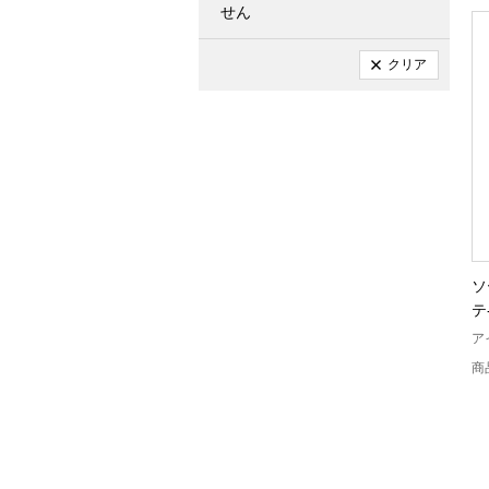
せん
クリア
ソ
テ
ア
商