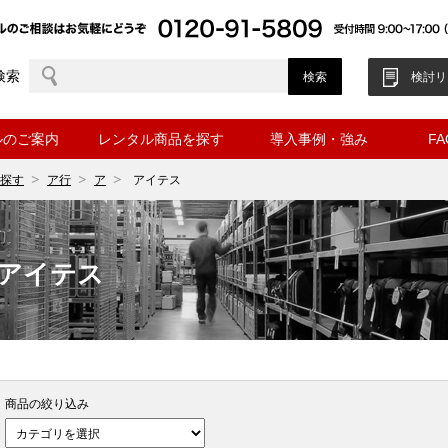
検索
検討リ
ルのご案内
レンタル商品を探す
導入事例・強み
F
探す
ア行
ア
アイテス
アイテス
商品の絞り込み