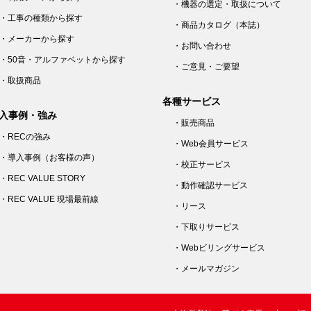
・機器の選定・取扱について
・工事の種類から探す
・商品カタログ（本誌）
・メーカーから探す
・お問い合わせ
・50音・アルファベットから探す
・ご意見・ご要望
・取扱商品
各種サービス
入事例・強み
・販売商品
・RECの強み
・Web会員サービス
・導入事例（お客様の声）
・校正サービス
・REC VALUE STORY
・動作確認サービス
・REC VALUE 現場最前線
・リース
・下取りサービス
・Webビリングサービス
・メールマガジン