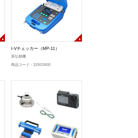
）
I-Vチェッカー（MP-11）
英弘精機
商品コード：32932600