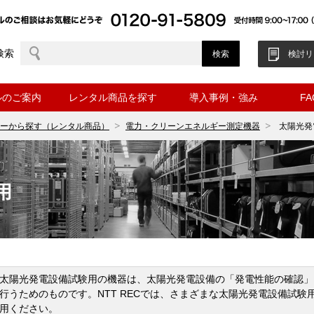
検索
検討リ
ルのご案内
レンタル商品を探す
導入事例・強み
F
ーから探す（レンタル商品）
電力・クリーンエネルギー測定機器
太陽光発
用
太陽光発電設備試験用の機器は、太陽光発電設備の「発電性能の確認」
行うためのものです。NTT RECでは、さまざまな太陽光発電設備試
用ください。