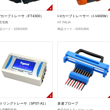
-Vカーブトレーサ（FT4300）
I-Vカーブトレーサー（I-V400W）
置電機
HT ITALIA
品コード：32932400
商品コード：32931800
トリングトレーサ（SPST-A1）
多連プローブ
上電機製作所
株式会社エヌ・ピー・シー