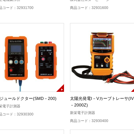
品コード：32931700
商品コード：32931600
ジュールドクター(SMD－200)
太陽光発電I－Vカーブトレーサ(IV
－2000Z)
栄電子計測器
新栄電子計測器
品コード：32930300
商品コード：32930400