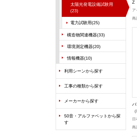
Z
太陽光発電設備試験用
ア
(23)
商
電力試験用
(25)
構造物関連機器
(33)
環境測定機器
(20)
情報機器
(10)
利用シーンから探す
工事の種類から探す
メーカーから探す
バ
（
50音・アルファベットから探
日
す
商