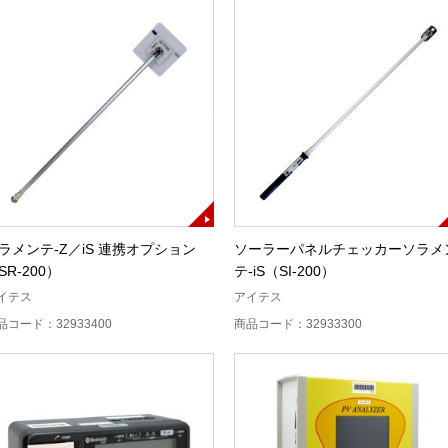
ラメンテ-Z／iS 連携オプション
ソーラーパネルチェッカーソラメ
SR-200）
テ-iS（SI-200）
イテス
アイテス
品コード：32933400
商品コード：32933300