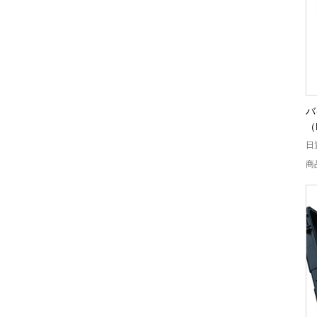
バ
（
日
商