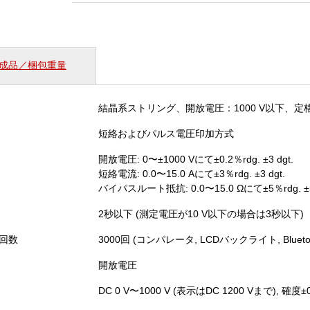
ー
ド
テ
ス
成品／梱包重量
タ
（FT4310）
個
結晶系ストリング、開放電圧：1000 V以下、定格
短絡およびパルス電圧印加方式
開放電圧: 0〜±1000 Vにて±0.2％rdg. ±3 dgt.
短絡電流: 0.0〜15.0 Aにて±3％rdg. ±3 dgt.
バイパスルート抵抗: 0.0〜15.0 Ωにて±5％rdg. ±
2秒以下 (測定電圧が10 V以下の場合は3秒以下)
回数
3000回 (コンパレータ, LCDバックライト, Blue
開放電圧
DC 0 V〜1000 V (表示はDC 1200 Vまで), 確度±0.2