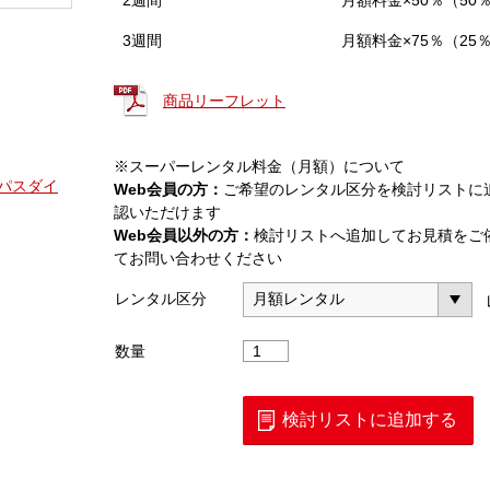
2週間
月額料金×50％（50
3週間
月額料金×75％（25
商品リーフレット
※スーパーレンタル料金（月額）について
イパスダイ
Web会員の方：
ご希望のレンタル区分を検討リストに
認いただけます
Web会員以外の方：
検討リストへ追加してお見積をご
てお問い合わせください
レンタル区分
バ
数量
イ
パ
ス
検討リストに追加する
ダ
イ
オ