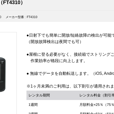
T4310）
0
メーカー型番 :
FT4310
●日射下でも簡単に開放/短絡故障の検出が可能
（開放故障検出は夜間でも可）
●屋根に登る必要がなく、接続箱でストリング
作業効率が格段に向上します。
● 無線でデータを自動転送します。（iOS, Andr
※1ヶ月未満のご利用は、以下割引が適用され
レンタル期間
レンタル料金（割引
1週間
月額料金×25％（75