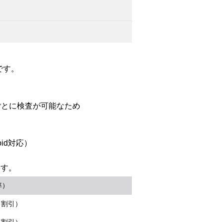
です。
ごとに検査が可能なため
oid対応）
ます。
率）
％割引）