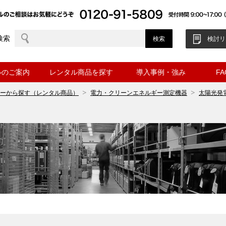
検索
検討リ
ルのご案内
レンタル商品を探す
導入事例・強み
F
ーから探す（レンタル商品）
電力・クリーンエネルギー測定機器
太陽光発