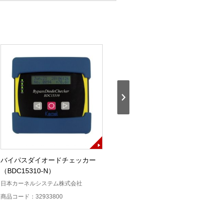
バイパスダイオードチェッカー
PV用直流安全検査装置DC Fault
（BDC15310-N）
Tester
日本カーネルシステム株式会社
新栄電子計測器
商品コード：32933800
商品コード：32933600