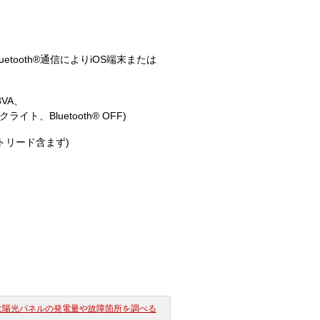
搭載, Bluetooth®通信によりiOS端末または
8VA、
ト、Bluetooth® OFF)
 テストリード含まず)
太陽光パネルの発電量や故障箇所を調べる