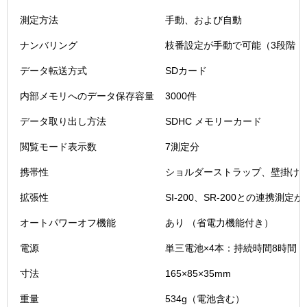
測定方法
手動、および自動
ナンバリング
枝番設定が手動で可能（3段階：サイ
データ転送方式
SDカード
内部メモリへのデータ保存容量
3000件
データ取り出し方法
SDHC メモリーカード
閲覧モード表示数
7測定分
携帯性
ショルダーストラップ、壁掛け
拡張性
SI-200、SR-200との連携測定
オートパワーオフ機能
あり （省電力機能付き）
電源
単三電池×4本：持続時間8時間
寸法
165×85×35mm
重量
534g（電池含む）