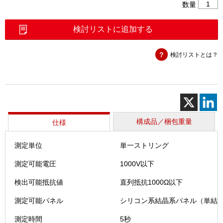
ス
数量
ト
リ
検討リストに追加する
ン
グ
検討リストとは？
チ
ェ
ッ
カ
ー
ソ
ラ
構成品／梱包重量
仕様
メ
ン
測定単位
単一ストリング
テ-
Z（SZ-
測定可能電圧
1000V以下
200）
個
検出可能抵抗値
直列抵抗1000Ω以下
測定可能パネル
シリコン系結晶系パネル（単結晶
測定時間
5秒