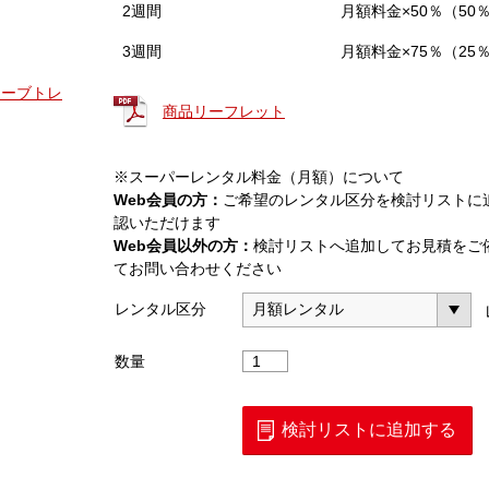
2週間
月額料金×50％（50
3週間
月額料金×75％（25
Vカーブトレ
商品リーフレット
※スーパーレンタル料金（月額）について
Web会員の方：
ご希望のレンタル区分を検討リストに
認いただけます
Web会員以外の方：
検討リストへ追加してお見積をご
てお問い合わせください
レンタル区分
多
数量
連
プ
ロ
検討リストに追加する
ー
ブ