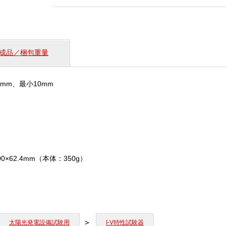
個
成品／梱包重量
3mm、最小10mm
200×62.4mm（本体：350g）
太陽光発電設備試験用
I-V特性試験器