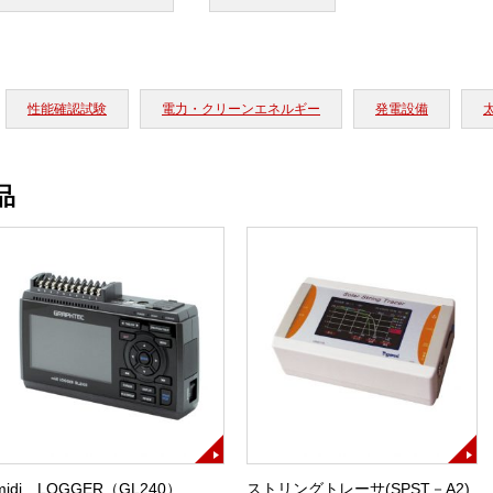
性能確認試験
電力・クリーンエネルギー
発電設備
品
midi LOGGER（GL240）
ストリングトレーサ(SPST－A2)