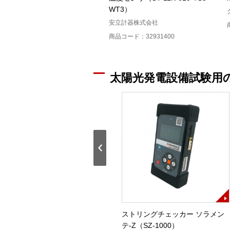
WT3）
安立計器株式会社
商品コード：32931400
太陽光発電設備試験用
)
セルラインチェッカ(SPLC－A)
ストリングチェッカー ソラメン
テ-Z（SZ-1000）
戸上電機製作所