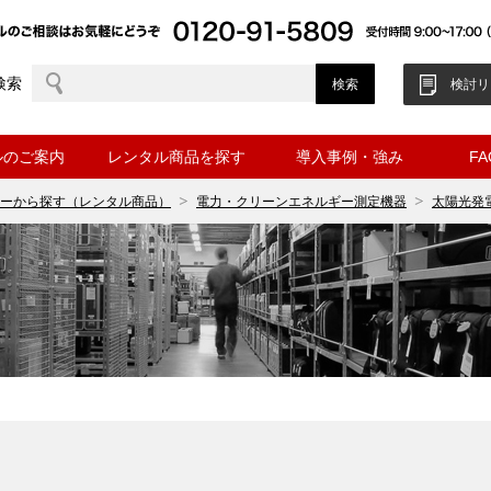
検索
検討リ
ルのご案内
レンタル商品を探す
導入事例・強み
F
ーから探す（レンタル商品）
電力・クリーンエネルギー測定機器
太陽光発