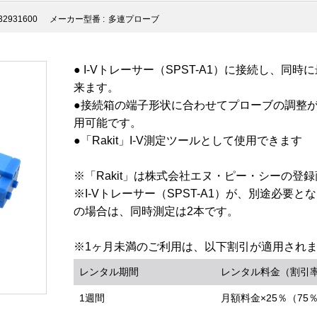
32931600
メーカー型番 :
多連プローブ
● I-Vトレーサー（SPST-A1）に接続し、
来ます。
●接続箱の端子形状に合わせてプローブの調整
用可能です。
●「Rakit」I-V測定ツールとして使用できます
※「Rakit」は株式会社エヌ・ピー・シーの登
※I-Vトレーサー（SPST-A1）が、別途必要とな
の場合は、同時測定は2本です。
※1ヶ月未満のご利用は、以下割引が適用され
レンタル期間
レンタル料金（割引
1週間
月額料金×25％（75