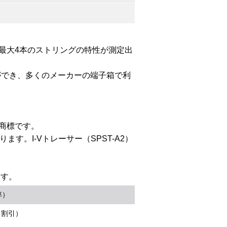
同時に最大4本のストリングの特性が測定出
ができ、多くのメーカーの端子箱で利
録商標です。
ります。I-Vトレーサー（SPST-A2）
ます。
率）
％割引）