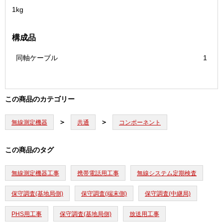
1kg
構成品
同軸ケーブル
1
この商品のカテゴリー
無線測定機器
共通
コンポーネント
この商品のタグ
無線測定機器工事
携帯電話用工事
無線システム定期検査
保守調査(基地局側)
保守調査(端末側)
保守調査(中継局)
PHS用工事
保守調査(基地局側)
放送用工事