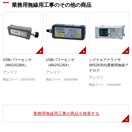
業務用無線用工事のその他の商品
J)
USBパワーセンサ
USBパワーセンサ
シグナルアナライザ
（MA24108A）
（MA24126A）
(MS2830A)業務用無線ア
ナログ
アンリツ
アンリツ
アンリツ
商品コード：13432700
商品コード：13420500
商品コード：13424200
業務用無線用工事の商品を検索する