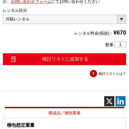
か、
お問い合わせフォーム
にてお問い合わせください
レンタル区分
¥
670
レンタル料金(税抜)：
同
数量
軸
ケ
検討リストに追加する
ー
ブ
検討リストとは？
ル
2m
N(P)
－
TNC(P)
個
構成品／梱包重量
梱包想定重量