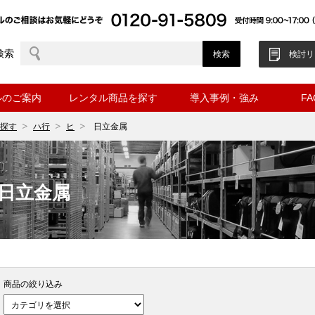
検索
検討リ
ルのご案内
レンタル商品を探す
導入事例・強み
F
探す
ハ行
ヒ
日立金属
日立金属
商品の絞り込み