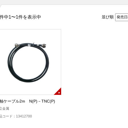
件中1〜1件を表示中
並び順
軸ケーブル2m N(P)－TNC(P)
立金属
品コード：13412700