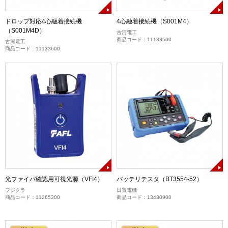
ドロップ対応4心融着接続機
4心融着接続機（S001M4）
（S001M4D）
古河電工
商品コード：11133500
古河電工
商品コード：11133600
光ファイバ確認用可視光源（VFI4）
バッテリテスタ（BT3554-52）
フジクラ
日置電機
商品コード：11265300
商品コード：13430900