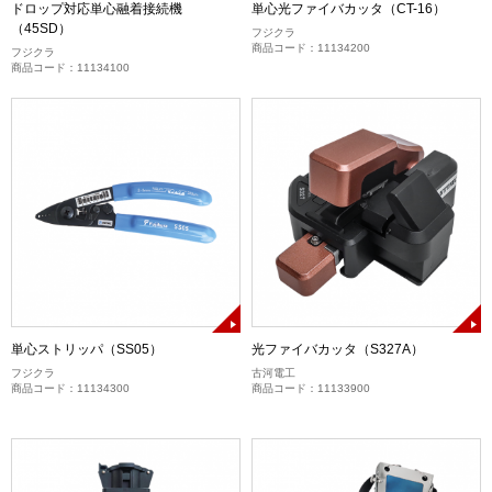
ドロップ対応単心融着接続機
単心光ファイバカッタ（CT-16）
（45SD）
フジクラ
商品コード：11134200
フジクラ
商品コード：11134100
単心ストリッパ（SS05）
光ファイバカッタ（S327A）
フジクラ
古河電工
商品コード：11134300
商品コード：11133900