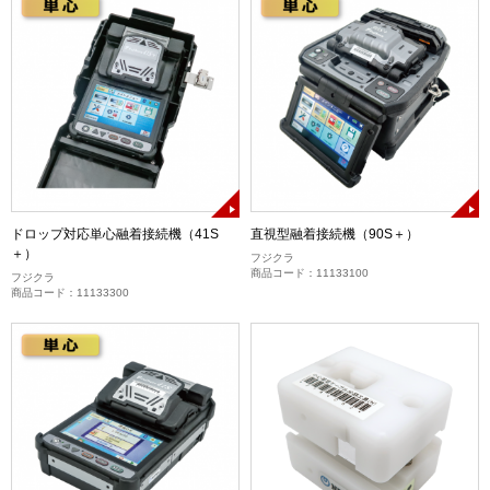
ドロップ対応単心融着接続機（41S
直視型融着接続機（90S＋）
＋）
フジクラ
商品コード：11133100
フジクラ
商品コード：11133300