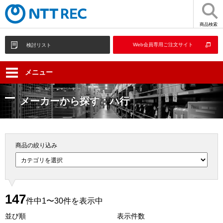
商品検索
Web会員専用ご注文サイト
検討リスト
メニュー
メーカーから探す：ハ行
商品の絞り込み
147
件中1〜30件を表示中
並び順
表示件数