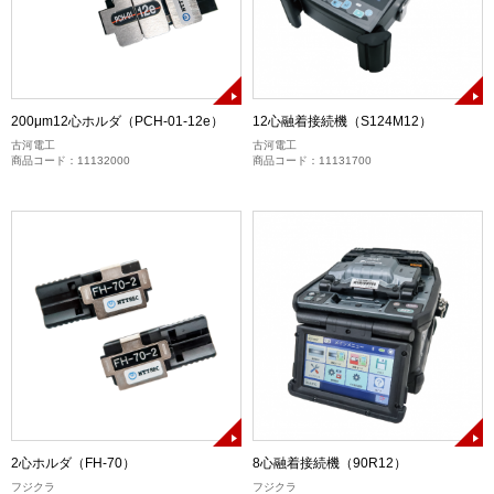
200μm12心ホルダ（PCH-01-12e）
12心融着接続機（S124M12）
古河電工
古河電工
商品コード：11132000
商品コード：11131700
2心ホルダ（FH-70）
8心融着接続機（90R12）
フジクラ
フジクラ