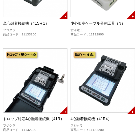
単心融着接続機（41S＋1）
少心架空ケーブル分割工具（N）
フジクラ
古河電工
商品コード：11133200
商品コード：11132900
ドロップ対応4心融着接続機（41R）
4心融着接続機（41R4）
フジクラ
フジクラ
商品コード：11132300
商品コード：11132200