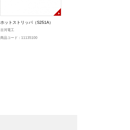
ホットストリッパ（S251A）
ドロップ対応単心融着接続機
（45SD）
古河電工
フジクラ
商品コード：11135100
商品コード：11134100