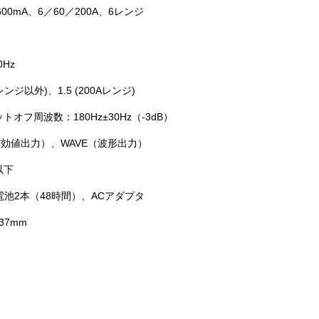
600mA、6／60／200A、6レンジ
0Hz
Aレンジ以外)、1.5 (200Aレンジ)
トオフ周波数：180Hz±30Hz（-3dB）
実効値出力）、WAVE（波形出力）
以下
電池2本（48時間）、ACアダプタ
×37mm