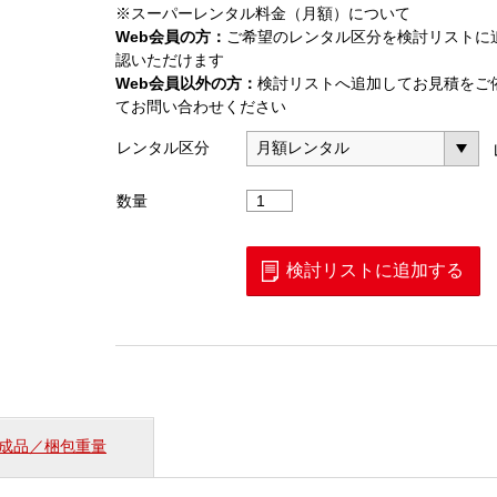
※スーパーレンタル料金（月額）について
Web会員の方：
ご希望のレンタル区分を検討リストに
認いただけます
Web会員以外の方：
検討リストへ追加してお見積をご
てお問い合わせください
レンタル区分
AC
数量
リ
ー
ク
検討リストに追加する
ク
ラ
ン
プ
メ
ー
タ
成品／梱包重量
（CM4003）
個