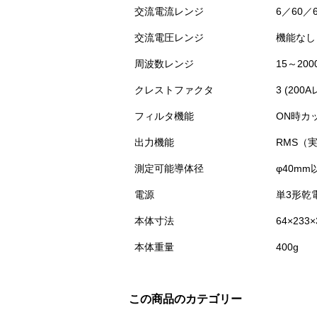
交流電流レンジ
6／60／
交流電圧レンジ
機能なし
周波数レンジ
15～200
クレストファクタ
3 (200
フィルタ機能
ON時カッ
出力機能
RMS（
測定可能導体径
φ40mm
電源
単3形乾
本体寸法
64×233
本体重量
400g
この商品のカテゴリー