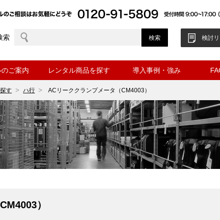
検索
検討リ
ルのご案内
レンタル商品を探す
導入事例・強み
F
探す
ハ行
ACリーククランプメータ（CM4003）
M4003）