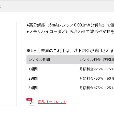
0
●高分解能（6mAレンジ／0.001mA分解能）
●メモリハイコーダと組み合わせて波形や変動
※1ヶ月未満のご利用は、以下割引が適用され
レンタル期間
レンタル料金（割引
1週間
月額料金×25％（75
2週間
月額料金×50％（50
3週間
月額料金×75％（25
商品リーフレット