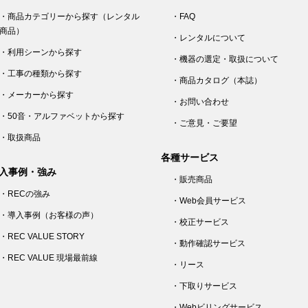
・商品カテゴリーから探す（レンタル
・FAQ
商品）
・レンタルについて
・利用シーンから探す
・機器の選定・取扱について
・工事の種類から探す
・商品カタログ（本誌）
・メーカーから探す
・お問い合わせ
・50音・アルファベットから探す
・ご意見・ご要望
・取扱商品
各種サービス
入事例・強み
・販売商品
・RECの強み
・Web会員サービス
・導入事例（お客様の声）
・校正サービス
・REC VALUE STORY
・動作確認サービス
・REC VALUE 現場最前線
・リース
・下取りサービス
・Webビリングサービス