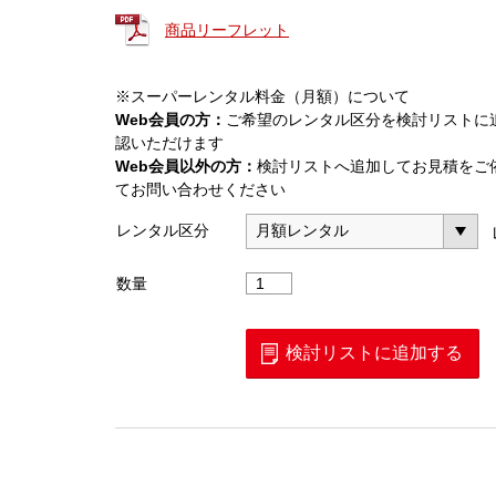
商品リーフレット
※スーパーレンタル料金（月額）について
Web会員の方：
ご希望のレンタル区分を検討リストに
認いただけます
Web会員以外の方：
検討リストへ追加してお見積をご
てお問い合わせください
レンタル区分
USB
数量
パ
ワ
ー
検討リストに追加する
セ
ン
サ
（MA24126A）
個