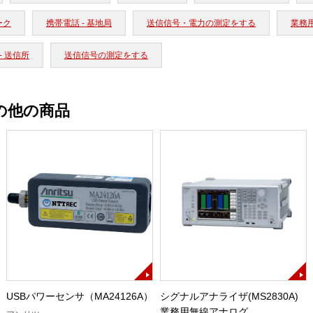
ーク
携帯電話 - 基地局
送信信号・電力の測定をする
業務
- 送信所
送信信号の測定をする
の他の商品
USBパワーセンサ（MA24126A）
シグナルアナライザ(MS2830A)
業務用無線アナログ