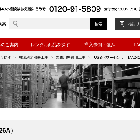
検索
検討リ
ルのご案内
レンタル商品を探す
導入事例・強み
F
ら探す
無線測定機器工事
業務用無線用工事
USBパワーセンサ（MA241
26A）