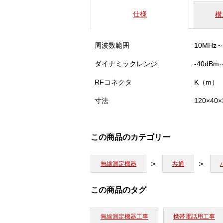
仕様
構
周波数範囲
10MHz～
ダイナミックレンジ
-40dBm
RFコネクタ
K（m）
寸法
120×40
この商品のカテゴリー
無線測定機器
共通
この商品のタグ
無線測定機器工事
携帯電話用工事