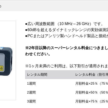
0
●広い周波数範囲 （10 MHz～26 GHz）です。
●60dBを超えるダイナミックレンジの実効値測
●PCまたはアンリツ製ハンドヘルド製品と接続
※2年目以降のスーパーレンタル料金につきま
わせください。
※1ヶ月未満のご利用は、以下割引が適用され
レンタル期間
レンタル料金（割引
1週間
月額料金×25％（75
2週間
月額料金×50％（50
3週間
月額料金×75％（25