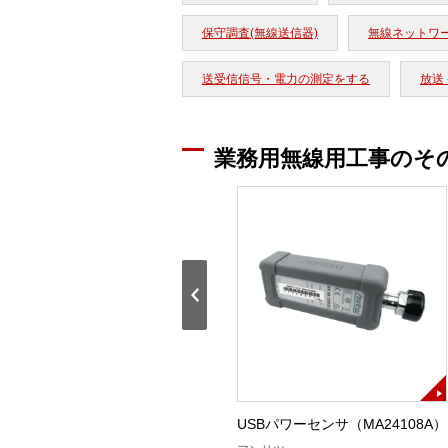
保守調査(無線送信器)
無線ネットワ
送受信信号・電力の測定をする
放送 
業務用無線用工事のそ
同軸ケーブル1m K(P)－K(P)
USBパワーセンサ（MA24108A）