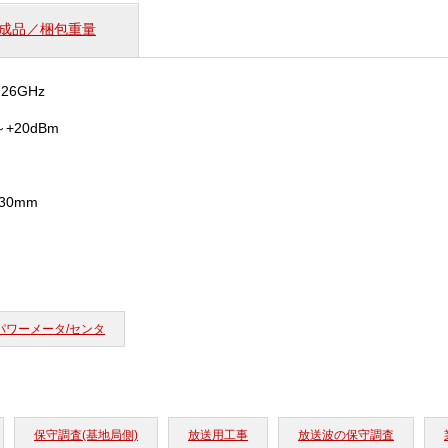
成品／梱包重量
26GHz
～+20dBm
×30mm
パワーメータ/センタ
保守調査(基地局側)
放送用工事
放送波の保守調査