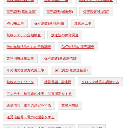
無線測定機器工事
携帯電話用工事
無線システム定期検査
保守調査(基地局側)
保守調査(端末側)
保守調査(中継局)
PHS用工事
保守調査(基地局側)
放送用工事
無線システム定期検査
放送波の保守調査
他の無線信号からの干渉調査
CATV信号の保守調査
業務用無線用工事
保守調査(無線送信器)
その他の無線方式用工事
保守調査(無線送信器)
無線ネットワーク
携帯電話 - 基地局
クロック精度を調整する
アンテナ・給電線の検査・品質測定をする
送信信号・電力の測定をする
業務用無線
送受信信号・電力の測定をする