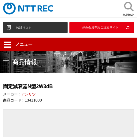
商品検索
Web会員専用ご注文サイト
検討リスト
メニュー
商品情報
固定減衰器N型2W3dB
メーカー :
アンリツ
商品コード :
13411000