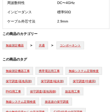
周波数特性
DC〜4GHz
インピーダンス
標準50Ω
ケーブル外芯寸法
2.9mm
この商品のカテゴリー
無線測定機器
共通
コンポーネント
この商品のタグ
無線測定機器工事
携帯電話用工事
無線システム定期検査
保守調査(基地局側)
保守調査(端末側)
保守調査(中継局)
PHS用工事
保守調査(基地局側)
放送用工事
無線システム定期検査
放送波の保守調査