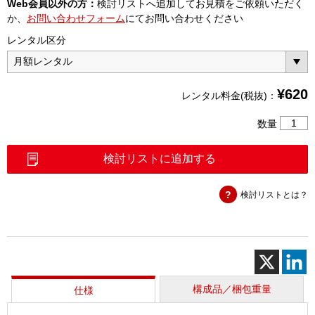
Web会員以外の方：
検討リストへ追加してお見積をご依頼いただく
か、
お問い合わせフォーム
にてお問い合わせください
レンタル区分
¥
620
レンタル料金(税抜)：
変
数量
換
ケ
検討リストに追加する
ー
ブ
検討リストとは？
ル
2mSMA
－
SMB(P)
個
構成品／梱包重量
仕様