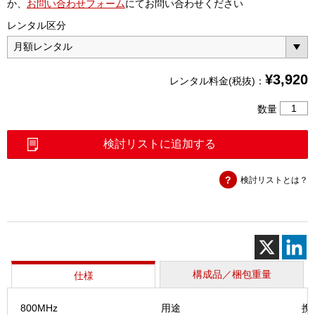
か、
お問い合わせフォーム
にてお問い合わせください
レンタル区分
¥
3,920
レンタル料金(税抜)：
ポ
数量
ー
タ
検討リストに追加する
ブ
ル
検討リストとは？
ア
ン
テ
ナ
セ
ッ
ト
構成品／梱包重量
仕様
(800M
1.7G、
800MHz
用途
携
2.1G)