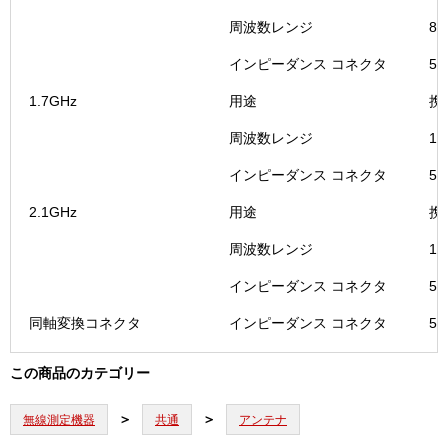
個
周波数レンジ
87
インピーダンス コネクタ
5
1.7GHz
用途
携
周波数レンジ
17
インピーダンス コネクタ
5
2.1GHz
用途
携
周波数レンジ
19
インピーダンス コネクタ
5
同軸変換コネクタ
インピーダンス コネクタ
5
この商品のカテゴリー
無線測定機器
共通
アンテナ