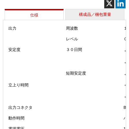
発
生
器
構成品／梱包重量
仕様
Ⅱ(YP
－
出力
周波数
１
1079B)
個
レベル
０
安定度
３０日間
＜
＜
短期安定度
＜
立上り時間
＜
＜
出力コネクタ
B
動作時間
バ
電源電圧
1