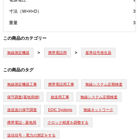
寸法（W×H×D）
30
重量
3.
この商品のカテゴリー
無線測定機器
携帯電話用
基準信号発生器
この商品のタグ
無線測定機器工事
携帯電話用工事
無線システム定期検査
保守調査(基地局側)
放送用工事
無線システム定期検査
放送波の保守調査
EDIC Systems
無線ネットワーク
携帯電話 - 基地局
クロック精度を調整する
送信信号・電力の測定をする