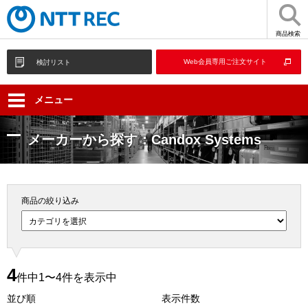
商品検索
Web会員専用ご注文サイト
検討リスト
メニュー
メーカーから探す：Candox Systems
商品の絞り込み
4
件中1〜4件を表示中
並び順
表示件数