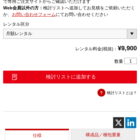
で専用ご注文サイトからご確認いただけます
Web会員以外の方：
検討リストへ追加してお見積をご依頼いただく
か、
お問い合わせフォーム
にてお問い合わせください
レンタル区分
¥
9,900
レンタル料金(税抜)：
校
数量
正
キ
検討リストに追加する
ッ
ト
検討リストとは？
N
オ
ス
（OSLN
8）
個
構成品／梱包重量
仕様