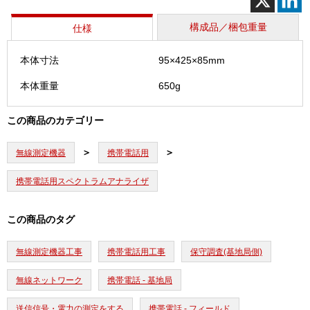
三
脚
構成品／梱包重量
仕様
（№28
個
本体寸法
95×425×85mm
本体重量
650g
この商品のカテゴリー
無線測定機器
携帯電話用
携帯電話用スペクトラムアナライザ
この商品のタグ
無線測定機器工事
携帯電話用工事
保守調査(基地局側)
無線ネットワーク
携帯電話 - 基地局
送信信号・電力の測定をする
携帯電話 - フィールド