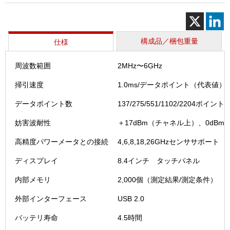
構成品／梱包重量
仕様
周波数範囲
2MHz〜6GHz
掃引速度
1.0ms/データポイント（代表値）
データポイント数
137/275/551/1102/2204ポイント
妨害波耐性
＋17dBm（チャネル上）、0dBm
高精度パワーメータとの接続
4,6,8,18,26GHzセンササポート
ディスプレイ
8.4インチ タッチパネル
内部メモリ
2,000個（測定結果/測定条件）
外部インターフェース
USB 2.0
バッテリ寿命
4.5時間