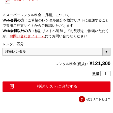
※スーパーレンタル料金（月額）について
Web会員の方：
ご希望のレンタル区分を検討リストに追加すること
で専用ご注文サイトからご確認いただけます
Web会員以外の方：
検討リストへ追加してお見積をご依頼いただく
か、
お問い合わせフォーム
にてお問い合わせください
レンタル区分
¥
121,300
レンタル料金(税抜)：
サ
数量
イ
ト
検討リストに追加する
マ
ス
検討リストとは？
タ
（S361
個