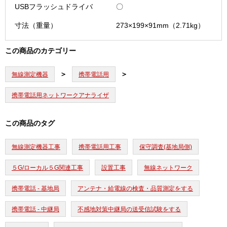
USBフラッシュドライバ
〇
寸法（重量）
273×199×91mm（2.71kg）
この商品のカテゴリー
無線測定機器
携帯電話用
携帯電話用ネットワークアナライザ
この商品のタグ
無線測定機器工事
携帯電話用工事
保守調査(基地局側)
５G/ローカル５G関連工事
設置工事
無線ネットワーク
携帯電話 - 基地局
アンテナ・給電線の検査・品質測定をする
携帯電話 - 中継局
不感地対策中継局の送受信試験をする