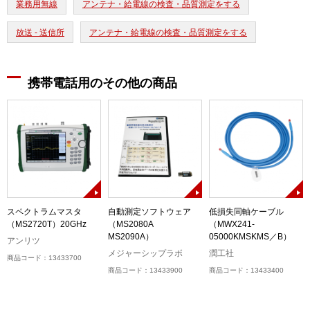
業務用無線
アンテナ・給電線の検査・品質測定をする
放送 - 送信所
アンテナ・給電線の検査・品質測定をする
携帯電話用のその他の商品
スペクトラムマスタ
自動測定ソフトウェア
低損失同軸ケーブル
（MS2720T）20GHz
（MS2080A
（MWX241-
MS2090A）
05000KMSKMS／B）
アンリツ
メジャーシップラボ
潤工社
商品コード：13433700
商品コード：13433900
商品コード：13433400