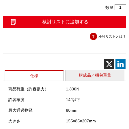
カ
数量
ー
ブ
検討リストに追加する
L
ロ
検討リストとは？
ー
ラ
セ
ッ
ト
個
構成品／梱包重量
仕様
商品荷重（許容張力）
1,800N
許容確度
14°以下
最大通過物径
80mm
大きさ
155×85×207mm