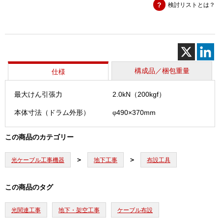
検討リストとは？
ー
プ
(250m)
個
構成品／梱包重量
仕様
最大けん引張力
2.0kN（200kgf）
本体寸法（ドラム外形）
490×370mm
φ
この商品のカテゴリー
光ケーブル工事機器
地下工事
布設工具
この商品のタグ
光関連工事
地下・架空工事
ケーブル布設