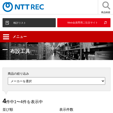
商品検索
Web会員専用ご注文サイト
検討リスト
メニュー
布設工具
商品の絞り込み
4
件中1〜4件を表示中
並び順
表示件数