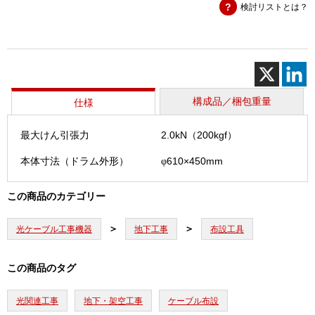
検討リストとは？
ー
プ
(500m)
個
構成品／梱包重量
仕様
最大けん引張力
2.0kN（200kgf）
本体寸法（ドラム外形）
610×450mm
φ
この商品のカテゴリー
光ケーブル工事機器
地下工事
布設工具
この商品のタグ
光関連工事
地下・架空工事
ケーブル布設