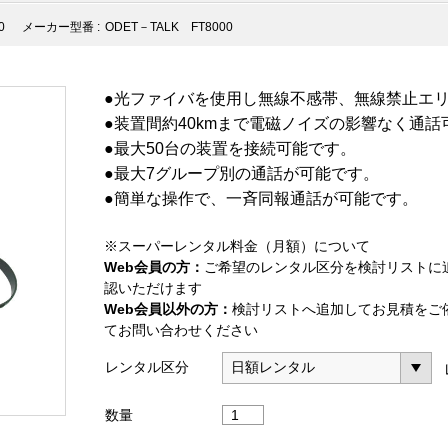
0
メーカー型番 :
ODET－TALK FT8000
●光ファイバを使用し無線不感帯、無線禁止エ
●装置間約40kmまで電磁ノイズの影響なく通話
●最大50台の装置を接続可能です。
●最大7グループ別の通話が可能です。
●簡単な操作で、一斉同報通話が可能です。
※スーパーレンタル料金（月額）について
Web会員の方：
ご希望のレンタル区分を検討リストに
認いただけます
Web会員以外の方：
検討リストへ追加してお見積をご
てお問い合わせください
レンタル区分
光
数量
フ