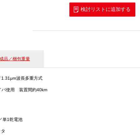
ァ
イ
検討リストに追加する
バ
多
点
通
話
装
置
成品／梱包重量
2
個
m／1.31μm波長多重方式
イバ使用 装置間約40km
V／単1乾電池
クタ