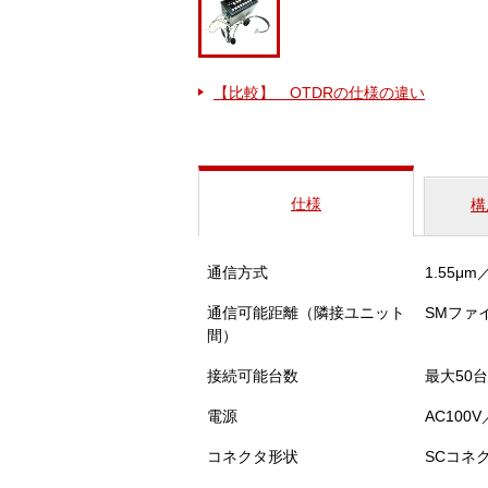
【比較】 OTDRの仕様の違い
仕様
構
通信方式
1.55μ
通信可能距離（隣接ユニット
SMファ
間）
接続可能台数
最大50台
電源
AC100
コネクタ形状
SCコネ