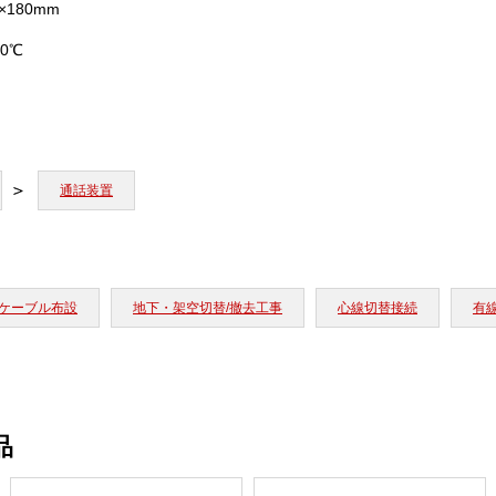
0×180mm
0℃
通話装置
ケーブル布設
地下・架空切替/撤去工事
心線切替接続
有
品