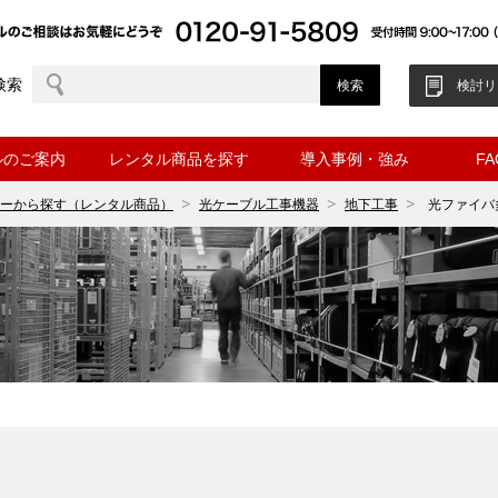
検索
検討リ
ルのご案内
レンタル商品を探す
導入事例・強み
F
ーから探す（レンタル商品）
光ケーブル工事機器
地下工事
光ファイバ