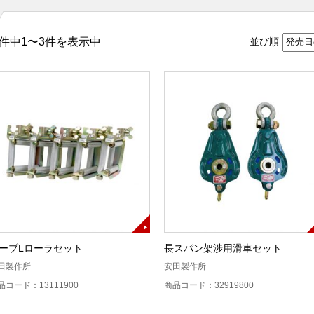
件中1〜3件を表示中
並び順
ーブLローラセット
長スパン架渉用滑車セット
田製作所
安田製作所
品コード：13111900
商品コード：32919800