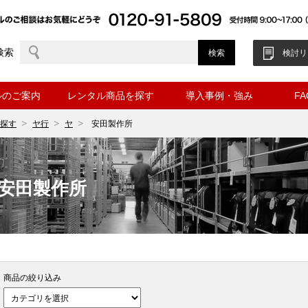
検索
検討リ
ルのご案内
レンタル商品を探す
導入事例・強み
F
探す
ヤ行
ヤ
安田製作所
安田製作所
商品の絞り込み