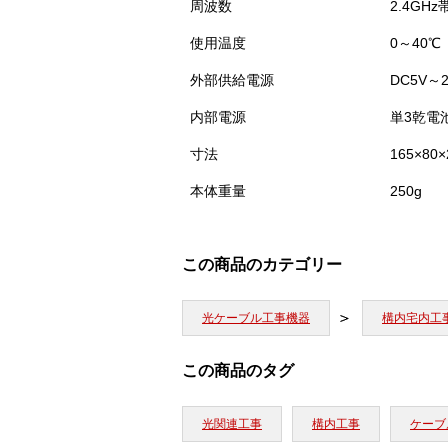
周波数
2.4GHz帯
使用温度
0～40℃
外部供給電源
DC5V～
内部電源
単3乾電
寸法
165×8
本体重量
250g
この商品のカテゴリー
光ケーブル工事機器
構内宅内工
この商品のタグ
光関連工事
構内工事
ケーブ