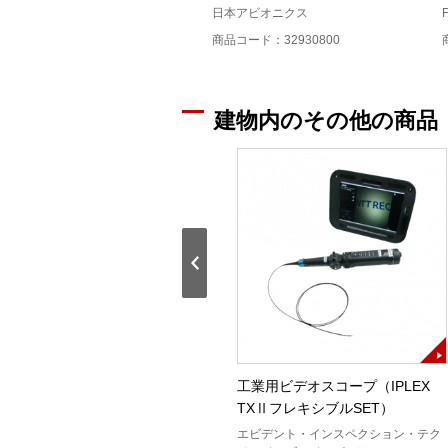
日本アビオニクス
商品コード：32930800
建物内のその他の商品
フェロスキャン(PS200)
工業用ビデオスコープ（IPLEX
TXⅡフレキシブルSET）
HILTI
エビデント・インスペクション・テク
商品コード：12404700