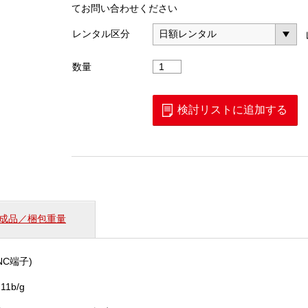
てお問い合わせください
レンタル区分
ワ
数量
イ
ヤ
レ
検討リストに追加する
ス
ト
ラ
ン
ス
ミ
ッ
成品／梱包重量
タ
ー
（VT-
NC端子)
100S）
個
11b/g