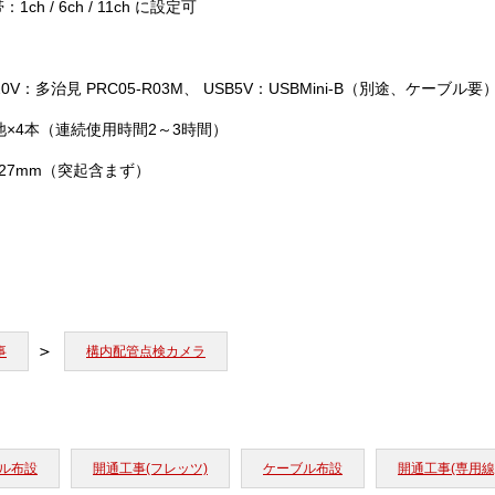
：1ch / 6ch / 11ch に設定可
20V：多治見 PRC05-R03M、 USB5V：USBMini-B（別途、ケーブル要
池×4本（連続使用時間2～3時間）
0×27mm（突起含まず）
事
構内配管点検カメラ
ル布設
開通工事(フレッツ)
ケーブル布設
開通工事(専用線