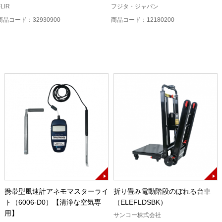
FLIR
フジタ・ジャパン
商品コード：32930900
商品コード：12180200
携帯型風速計アネモマスターライ
折り畳み電動階段のぼれる台車
ト（6006-D0）【清浄な空気専
（ELEFLDSBK）
用】
サンコー株式会社