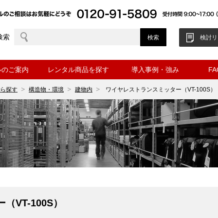
検索
検討リ
ルのご案内
レンタル商品を探す
導入事例・強み
F
ら探す
構造物・環境
建物内
ワイヤレストランスミッター（VT-100S）
VT-100S）