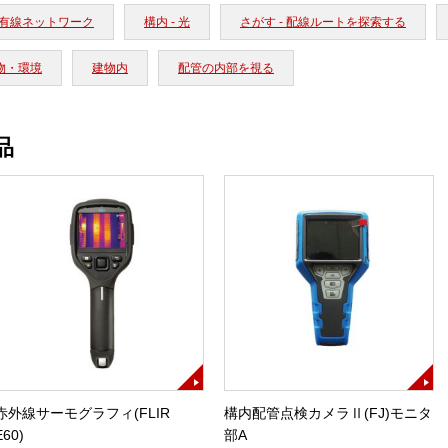
有線ネットワーク
構内 - 光
さがす - 配線ルートを探索する
物・環境
建物内
配管の内部を視る
品
赤外線サーモグラフィ(FLIR
構内配管点検カメラⅡ(FJ)モニタ
E60)
部A