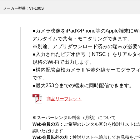
メーカー型番 :
VT-100S
●カメラ映像をiPadやPhone等のApple端末
アルタイムで共有・モニタリングできます。
※別途、アプリダウンロード済みの端末が必要
●入力されたビデオ信号（ NTSC ）をリアルタイム
規格のWi-Fiで出力します。
●構内配管点検カメラⅡや赤外線サーモグラフ
です。
●最大253台までの端末に同時配信できます。
商品リーフレット
※スーパーレンタル料金（月額）について
Web会員の方：
ご希望のレンタル区分を検討リストに
認いただけます
Web会員以外の方：
検討リストへ追加してお見積をご