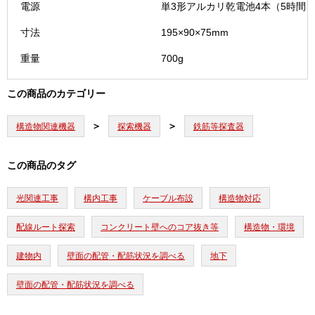
電源
単3形アルカリ乾電池4本（5時間
寸法
195×90×75mm
重量
700g
この商品のカテゴリー
構造物関連機器
探索機器
鉄筋等探査器
この商品のタグ
光関連工事
構内工事
ケーブル布設
構造物対応
配線ルート探索
コンクリート壁へのコア抜き等
構造物・環境
建物内
壁面の配管・配筋状況を調べる
地下
壁面の配管・配筋状況を調べる