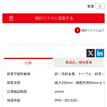
マ
数量
ル
チ
検討リストに追加する
探
知
検討リストとは？
器
(PS50)
個
構成品／梱包重量
仕様
探査可能対象物
鉄／非鉄金属、ケーブル、鉄管／
探査深度
最大150mm（種類判別60mmまで
位置確認精度
±5mm
保護等級
IP54（IEC529）