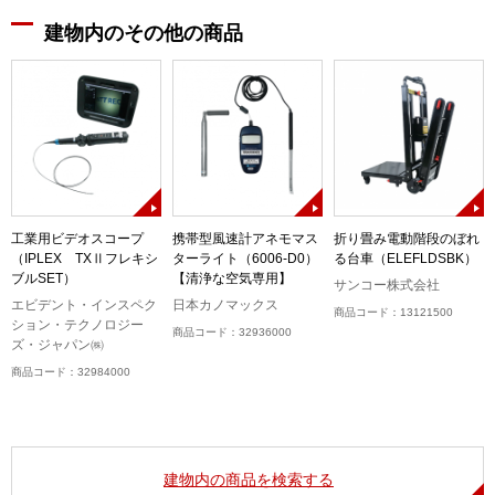
建物内のその他の商品
)
工業用ビデオスコープ
携帯型風速計アネモマス
折り畳み電動階段のぼれ
（IPLEX TXⅡフレキシ
ターライト（6006-D0）
る台車（ELEFLDSBK）
ブルSET）
【清浄な空気専用】
サンコー株式会社
エビデント・インスペク
日本カノマックス
商品コード：13121500
ション・テクノロジー
商品コード：32936000
ズ・ジャパン㈱
商品コード：32984000
建物内の商品を検索する