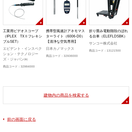
)
工業用ビデオスコープ
携帯型風速計アネモマス
折り畳み電動階段のぼれ
（IPLEX TXⅡフレキシ
ターライト（6006-D0）
る台車（ELEFLDSBK）
ブルSET）
【清浄な空気専用】
サンコー株式会社
エビデント・インスペク
日本カノマックス
商品コード：13121500
ション・テクノロジー
商品コード：32936000
ズ・ジャパン㈱
商品コード：32984000
建物内の商品を検索する
前の画面に戻る