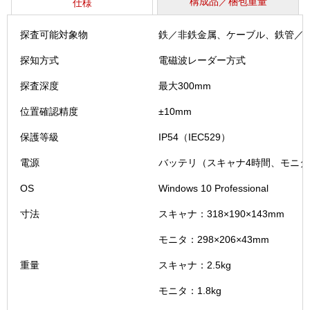
構成品／梱包重量
仕様
探査可能対象物
鉄／非鉄金属、ケーブル、鉄管／
探知方式
電磁波レーダー方式
探査深度
最大300mm
位置確認精度
±10mm
保護等級
IP54（IEC529）
電源
バッテリ（スキャナ4時間、モニタ
OS
Windows 10 Professional
寸法
スキャナ：318×190×143mm
モニタ：298×206×43mm
重量
スキャナ：2.5kg
モニタ：1.8kg