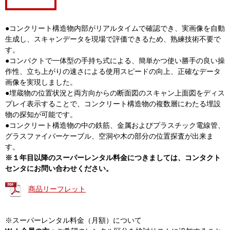
●コンクリート構造物内部がリアルタイムで確認でき、実画像を自動
生成し、スキャンデータを現場で評価できるため、熟練技術不要で
す。
●コンパクトで一体型の手持ち式による、簡単かつ使い勝手の良い操
作性、立ち上がりの速さによる使用スピードの向上、正確なデータ
画像を実現しました。
●埋蔵物の位置状況と両方向からの断面図のスキャン上面図をディス
プレイ表示することで、コンクリート構造物の複数層にわたる埋設
物の探知が可能です。
●コンクリート構造物の中の鉄筋、金属およびプラスチック電線管、
グラスファイバーケーブル、空洞や木の部分の位置探査が出来ま
す。
※１年目以降のスーパーレンタル料金につきましては、コンタクト
センタにお問い合わせください。
商品リーフレット
※スーパーレンタル料金（月額）について