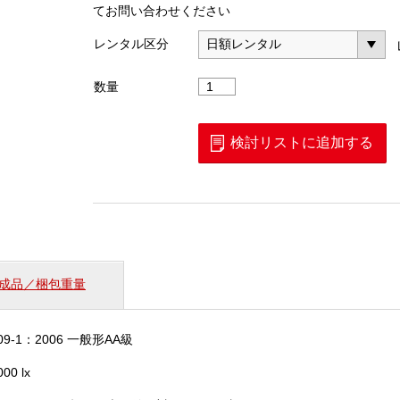
てお問い合わせください
レンタル区分
照
数量
度
計
(FT3424)
検討リストに追加する
個
成品／梱包重量
1609-1：2006 一般形AA級
00 lx