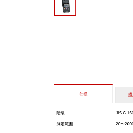
仕様
構
階級
JIS C 
測定範囲
20〜2000