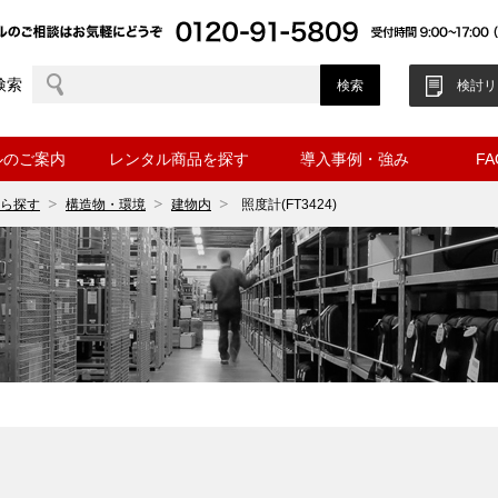
検索
検討リ
ルのご案内
レンタル商品を探す
導入事例・強み
F
ら探す
構造物・環境
建物内
照度計(FT3424)