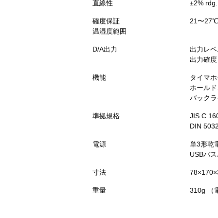
直線性
±2% r
確度保証
21〜27
温湿度範囲
D/A出力
出力レベル
出力確度：
機能
タイマホ
ホールド
バックラ
準拠規格
JIS C 
DIN 5032
電源
単3形乾
USBバス
寸法
78×170
重量
310g 