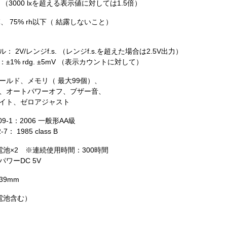
dg. （3000 lxを超える表示値に対しては1.5倍）
℃、 75% rh以下（ 結露しないこと）
： 2V/レンジf.s. （レンジf.s.を超えた場合は2.5V出力）
±1% rdg. ±5mV （表示カウントに対して）
ールド、メモリ（ 最大99個）、
、オートパワーオフ、ブザー音、
イト、ゼロアジャスト
1609-1：2006 一般形AA級
-7： 1985 class B
電池×2 ※連続使用時間：300時間
パワーDC 5V
×39mm
（電池含む）