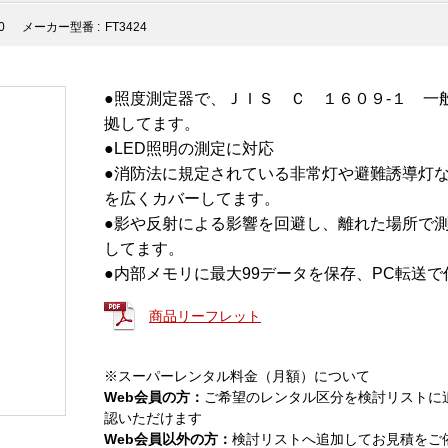
0
メーカー型番 :
FT3424
●照度測定器で、ＪＩＳ Ｃ １６０９-１ 一般型ＡＡ級
拠してます。
●LED照明の測定に対応
●消防法に規定されている非常灯や避難誘導灯などの
を広くカバーしてます。
●影や反射による影響を回避し、離れた場所で
してます。
●内部メモリに最大99データを保存、PC転送
商品リーフレット
※スーパーレンタル料金（月額）について
Web会員の方：
ご希望のレンタル区分を検討リストに
認いただけます
Web会員以外の方：
検討リストへ追加してお見積をご