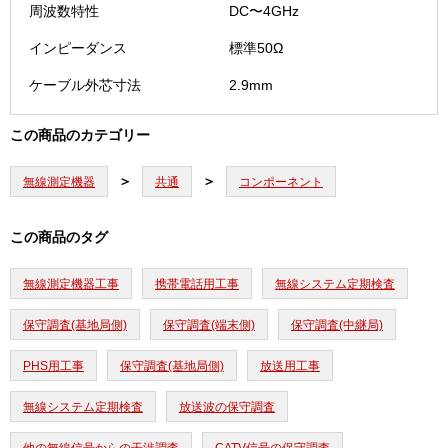
周波数特性
DC〜4GHz
インピーダンス
標準50Ω
ケーブル外芯寸法
2.9mm
この商品のカテゴリー
無線測定機器
共通
コンポーネント
この商品のタグ
無線測定機器工事
携帯電話用工事
無線システム定期検査
保守調査(基地局側)
保守調査(端末側)
保守調査(中継局)
PHS用工事
保守調査(基地局側)
放送用工事
無線システム定期検査
放送波の保守調査