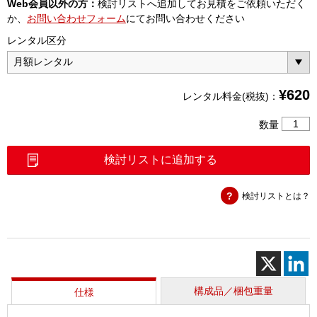
Web会員以外の方：
検討リストへ追加してお見積をご依頼いただく
か、
お問い合わせフォーム
にてお問い合わせください
レンタル区分
¥
620
レンタル料金(税抜)：
変
数量
換
ケ
検討リストに追加する
ー
ブ
検討リストとは？
ル
2mSMA
－
SMB(P)
個
構成品／梱包重量
仕様