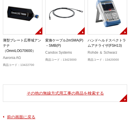
)
薄型プレート広帯域アン
変換ケーブル2mSMA(P)
ハンドヘルドスペクトラ
テナ
－SMB(P)
ムアナライザ(FSH13)
（OmniLOG70600）
Candox Systems
Rohde ＆ Schwarz
Aaronia AG
商品コード：13423000
商品コード：13420000
商品コード：13422700
その他の無線方式用工事の商品を検索する
前の画面に戻る