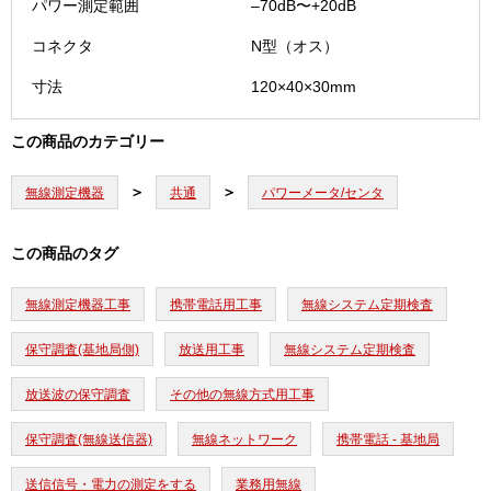
パワー測定範囲
‒70dB〜+20dB
コネクタ
N型（オス）
寸法
120×40×30mm
この商品のカテゴリー
無線測定機器
共通
パワーメータ/センタ
この商品のタグ
無線測定機器工事
携帯電話用工事
無線システム定期検査
保守調査(基地局側)
放送用工事
無線システム定期検査
放送波の保守調査
その他の無線方式用工事
保守調査(無線送信器)
無線ネットワーク
携帯電話 - 基地局
送信信号・電力の測定をする
業務用無線