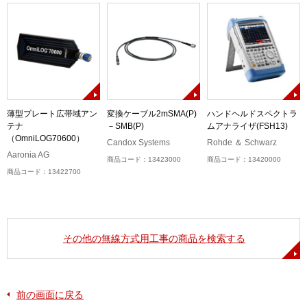
)
薄型プレート広帯域アン
変換ケーブル2mSMA(P)
ハンドヘルドスペクトラ
テナ
－SMB(P)
ムアナライザ(FSH13)
（OmniLOG70600）
Candox Systems
Rohde ＆ Schwarz
Aaronia AG
商品コード：13423000
商品コード：13420000
商品コード：13422700
その他の無線方式用工事の商品を検索する
前の画面に戻る