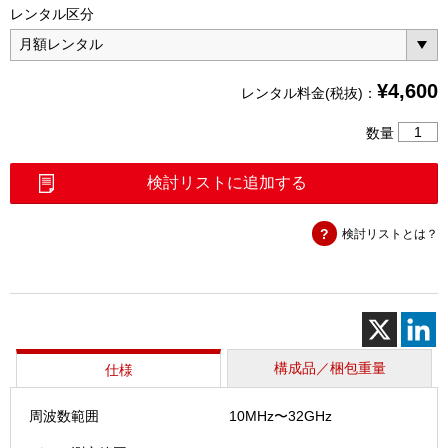
レンタル区分
¥
4,600
レンタル料金(税抜)：
パ
数量
ワ
ー
検討リストに追加する
セ
ン
検討リストとは？
サ
(MA247
個
構成品／梱包重量
仕様
周波数範囲
10MHz〜32GHz