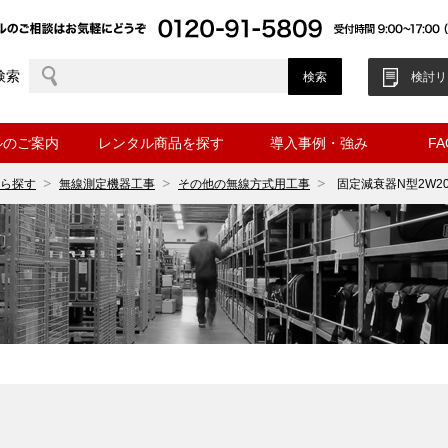
検索
検討リ
ルのご案内
レンタル商品を探す
導入事例・強み
F
ら探す
無線測定機器工事
その他の無線方式用工事
固定減衰器N型2W20