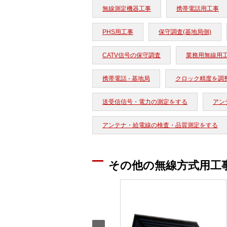
無線測定機器工事
携帯電話用工事
PHS用工事
保守調査(基地局側)
CATV信号の保守調査
業務用無線用
携帯電話 - 基地局
クロック精度を調
送受信信号・電力の測定をする
アン
アンテナ・給電線の検査・品質測定をする
その他の無線方式用工