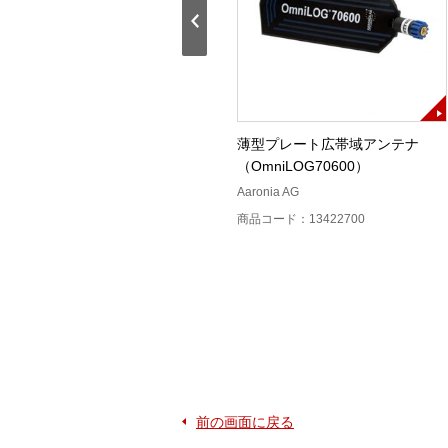
高電力用固定減衰器N型
薄型プレート広帯域アンテナ
30W30dB
（OmniLOG70600）
アンリツ
Aaronia AG
商品コード：13410800
商品コード：13422700
前の画面に戻る