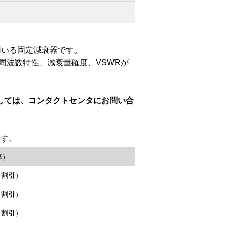
用いる固定減衰器です。
衰量周波数特性、減衰量確度、VSWRが
しては、コンタクトセンタにお問い合
ます。
率）
％割引）
％割引）
％割引）