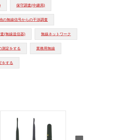
)
保守調査(中継局)
他の無線信号からの干渉調査
査(無線送信器)
無線ネットワーク
の測定をする
業務用無線
定をする