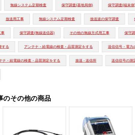
無線システム定期検査
保守調査(基地局側)
保守調査(端末側
放送用工事
無線システム定期検査
放送波の保守調査
工事
保守調査(無線送信器)
その他の無線方式用工事
保守調
整する
アンテナ・給電線の検査・品質測定をする
送信信号・電力
テナ・給電線の検査・品質測定をする
放送 - 送信所
送信信号の測
事のその他の商品