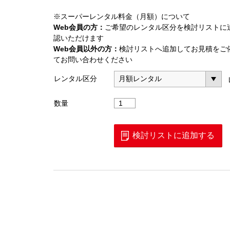
※スーパーレンタル料金（月額）について
Web会員の方：
ご希望のレンタル区分を検討リストに
認いただけます
Web会員以外の方：
検討リストへ追加してお見積をご
てお問い合わせください
レンタル区分
固
数量
定
減
衰
検討リストに追加する
器
N
型
2W20dB
個