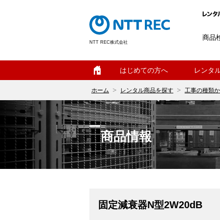
商品
NTT REC株式会社
ホーム
はじめての方へ
レンタ
ホーム
レンタル商品を探す
工事の種類か
商品情報
固定減衰器N型2W20dB