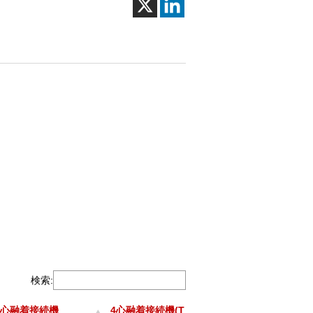
検索:
4心融着接続機
4心融着接続機(T－
ドロップ対応４心