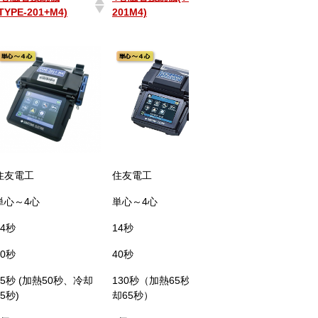
TYPE-201+M4)
201M4)
接続機（Ｔ-２０１
Ｍ４Ｄ）
4心融着接続機
4心融着接続機(T－
ドロップ対応４心
TYPE-201+M4)
201M4)
接続機（Ｔ-２０１
Ｍ４Ｄ）
住友電工
住友電工
住友電工
単心～4心
単心～4心
単心～4心
14秒
14秒
14秒
30秒
40秒
30秒
95秒 (加熱50秒、冷却
130秒（加熱65秒、冷
100秒 (加熱50秒
45秒)
却65秒）
50秒)