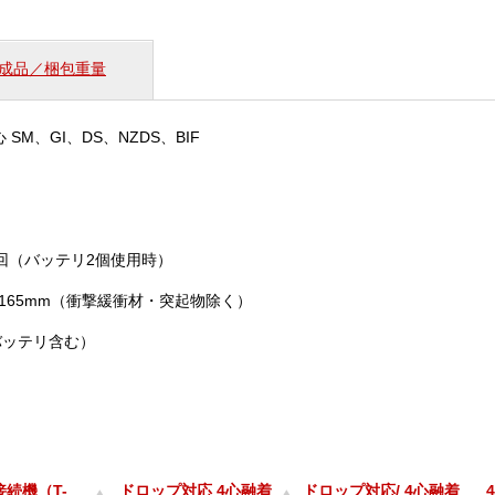
個
成品／梱包重量
 SM、GI、DS、NZDS、BIF
0回（バッテリ2個使用時）
5×165mm（衝撃緩衝材・突起物除く）
（バッテリ含む）
接続機（T-
ドロップ対応 4心融着
ドロップ対応/ 4心融着