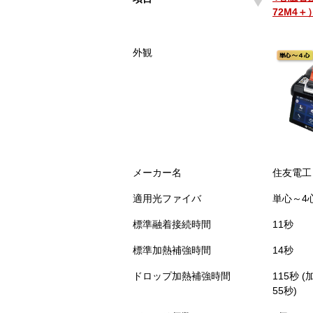
72M4＋
4心融着
項目
外観
72M4＋
メーカー名
住友電工
適用光ファイバ
単心～4
標準融着接続時間
11秒
標準加熱補強時間
14秒
ドロップ加熱補強時間
115秒 
55秒)