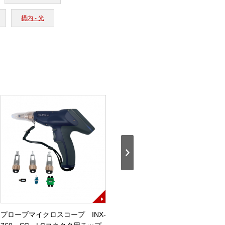
構内 - 光
プローブマイクロスコープ INX-
OTDR用光スイッチボックス