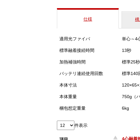
仕様
構
適用光ファイバ
単心～4心
標準融着接続時間
13秒
加熱補強時間
標準25秒
バッテリ連続使用回数
標準14
本体寸法
120×6
本体重量
750g
梱包想定重量
6kg
件表示
4心融着
項目