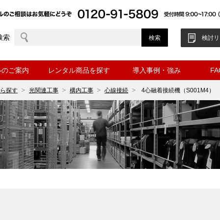
検索
検討リ
ルのご案内
レンタル商品を探す
導入事例・強み
F
ら探す
光関連工事
構内工事
心線接続
4心融着接続機（S001M4）