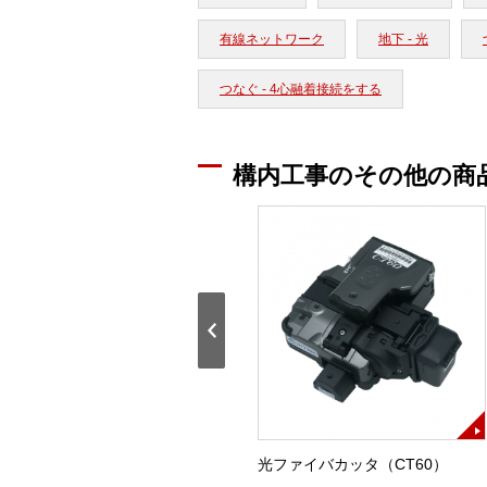
有線ネットワーク
地下 - 光
つなぐ - 4心融着接続をする
構内工事のその他の商
12心ホルダ（FH-70）
光ファイバカッタ（CT60）