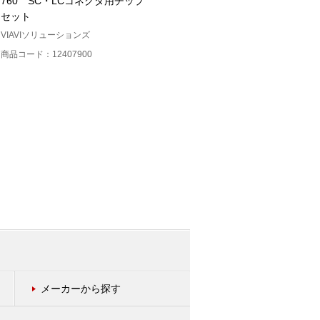
760 SC・LCコネクタ用チップ
（AQ3550）
セット
横河計測
VIAVIソリューションズ
商品コード：11246700
商品コード：12407900
メーカーから探す