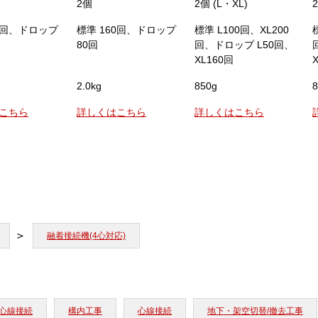
2個
2個 (L・XL)
20回、ドロップ
標準 160回、ドロップ
標準 L100回、XL200
80回
回、ドロップ L50回、
XL160回
2.0kg
850g
8
こちら
詳しくはこちら
詳しくはこちら
融着接続機(4心対応)
心線接続
構内工事
心線接続
地下・架空切替/撤去工事