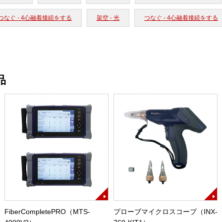
つなぐ - 4心融着接続をする
架空 - 光
つなぐ - 4心融着接続をする
品
FiberCompletePRO（MTS-
プローブマイクロスコープ（INX-