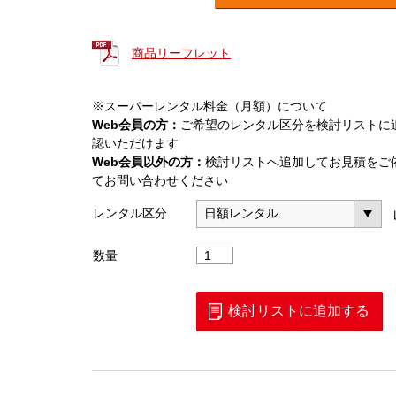
商品リーフレット
※スーパーレンタル料金（月額）について
Web会員の方：
ご希望のレンタル区分を検討リストに
認いただけます
Web会員以外の方：
検討リストへ追加してお見積をご
てお問い合わせください
レンタル区分
4
数量
心
融
着
検討リストに追加する
接
続
機
（S001M4）