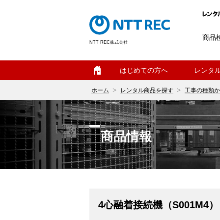
商品
NTT REC株式会社
ホーム
はじめての方へ
レンタ
ホーム
レンタル商品を探す
工事の種類か
商品情報
4心融着接続機（S001M4）