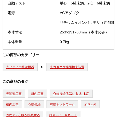
LC
自動テスト
単心：5秒未満、2心：6秒未満
コ
ネ
電源
ACアダプタ
ク
リチウムイオンバッテリ（約4時間
タ
用
本体寸法
253×191×60mm（本体のみ）
チ
ッ
本体重量
0.7kg
プ
セ
この商品のカテゴリー
ッ
ト
個
光ファイバ接続機器
光コネクタ端面検査装置
この商品のタグ
光関連工事
所内工事
心線接続(SC2、MU、LC)
構内工事
心線接続
有線ネットワーク
所内 - 光
つなぐ - 心線を接続する
構内 - イーサネット