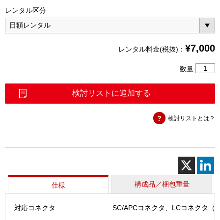
レンタル区分
¥
7,000
レンタル料金(税抜)：
プ
数量
ロ
ー
検討リストに追加する
ブ
マ
検討リストとは？
イ
ク
ロ
ス
コ
ー
プ
構成品／梱包重量
仕様
INX-
760
対応コネクタ
SC/APCコネクタ、LCコネクタ（
SC・