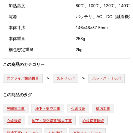
加熱温度
80℃、100℃、120℃、140℃
電源
バッテリ、AC、DC（融着機
本体寸法
146×46×37.5mm
本体重量
253g
梱包想定重量
2kg
この商品のカテゴリー
光ファイバ接続機器
ストリッパ
ホットストリッパ
この商品のタグ
光関連工事
地下・架空工事
心線接続
構内工事
心線接続
地下・架空切替/撤去工事
心線切替接続