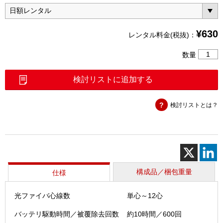
¥
630
レンタル料金(税抜)：
ホ
数量
ッ
ト
検討リストに追加する
ス
ト
検討リストとは？
リ
ッ
パ
（JR-
7）
個
構成品／梱包重量
仕様
光ファイバ心線数
単心～12心
バッテリ駆動時間／被覆除去回数
約10時間／600回