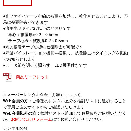
●光ファイバテープ心線の被覆を加熱し、軟化させることにより、容
易に被覆除去ができます
●適用光ファイバは以下のとおりです
単心：被覆厚φ0.2～0.5mm
テープ心線：被覆厚0.2～0.5mm
●間欠接着テープ心線の被覆除去が可能です
●昇温バイブレーション機能を搭載し、被覆除去のタイミングを振動
でお知らせします
●ヒータ部を明るく照らす、LED照明付きです
商品リーフレット
※スーパーレンタル料金（月額）について
Web会員の方：
ご希望のレンタル区分を検討リストに追加すること
で専用ご注文サイトからご確認いただけます
Web会員以外の方：
検討リストへ追加してお見積をご依頼いただく
か、
お問い合わせフォーム
にてお問い合わせください
レンタル区分