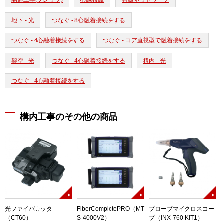
開通工事(フレッツ)
心線接続
有線ネットワーク
地下 - 光
つなぐ - 8心融着接続をする
つなぐ - 4心融着接続をする
つなぐ - コア直視型で融着接続をする
架空 - 光
つなぐ - 4心融着接続をする
構内 - 光
つなぐ - 4心融着接続をする
構内工事のその他の商品
光ファイバカッタ
FiberCompletePRO（MT
プローブマイクロスコー
（CT60）
S-4000V2）
プ（INX-760-KIT1）