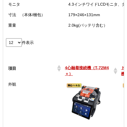
モニタ
4.3インチワイドLCDモニタ、
寸法 （本体/梱包）
179×246×131mm
重量
2.0kg(バッテリ含む）
件表示
4心融着接続機（T-72M4
ド
項目
＋）
機 
4心融着接続機（T-72M4
ド
項目
外観
＋）
機 