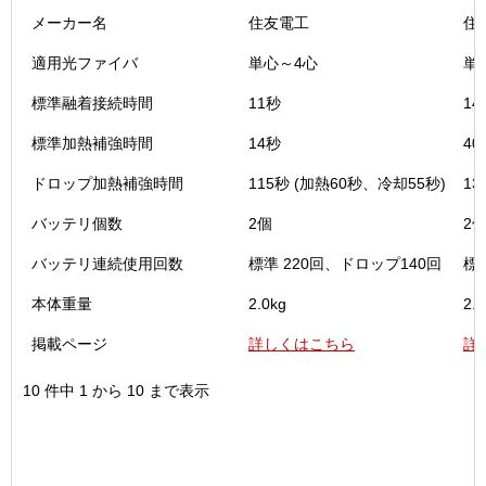
メーカー名
住友電工
住
適用光ファイバ
単心～4心
単
標準融着接続時間
11秒
14
標準加熱補強時間
14秒
40
ドロップ加熱補強時間
115秒 (加熱60秒、冷却55秒)
13
バッテリ個数
2個
2
バッテリ連続使用回数
標準 220回、ドロップ140回
標
本体重量
2.0kg
2.0
掲載ページ
詳しくはこちら
詳
10 件中 1 から 10 まで表示