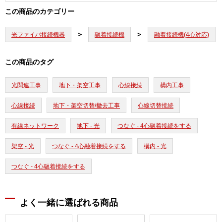
この商品のカテゴリー
光ファイバ接続機器
融着接続機
融着接続機(4心対応)
この商品のタグ
光関連工事
地下・架空工事
心線接続
構内工事
心線接続
地下・架空切替/撤去工事
心線切替接続
有線ネットワーク
地下 - 光
つなぐ - 4心融着接続をする
架空 - 光
つなぐ - 4心融着接続をする
構内 - 光
つなぐ - 4心融着接続をする
よく一緒に選ばれる商品