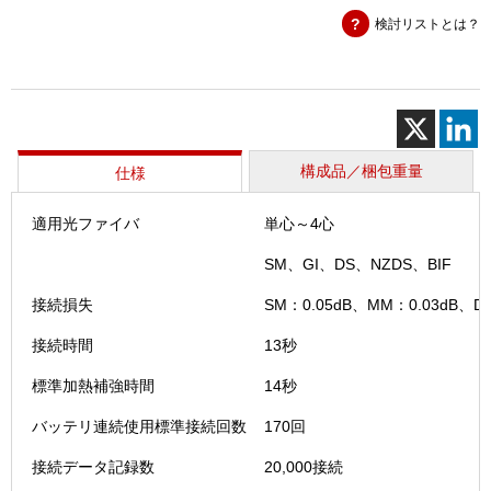
接
検討リストとは？
続
機
（S12
個
構成品／梱包重量
仕様
適用光ファイバ
単心～4心
SM、GI、DS、NZDS、BIF
接続損失
SM：0.05dB、MM：0.03dB、DS
接続時間
13秒
標準加熱補強時間
14秒
バッテリ連続使用標準接続回数
170回
接続データ記録数
20,000接続