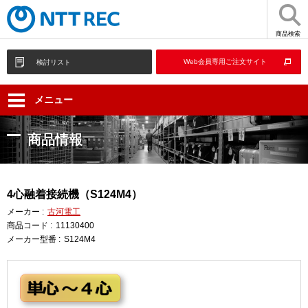
商品検索
Web会員専用ご注文サイト
検討リスト
メニュー
商品情報
4心融着接続機（S124M4）
メーカー :
古河電工
商品コード :
11130400
メーカー型番 :
S124M4