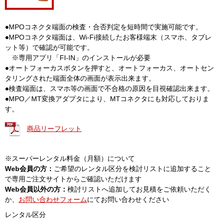
●MPOコネクタ端面の検査・合否判定を短時間で実施可能です。
●MPOコネクタ端面は、Wi-Fi接続したお客様端末（スマホ、タブレ
ット等）で確認が可能です。
※専用アプリ「FI-IN」のインストールが必要
●オートフォーカスボタンを押すと、オートフォーカス、オートセン
タリングされた端面全体の画面が表示出来ます。
●検査端面は、スマホ等の画面で不合格の原因を目視確認出来ます。
●MPO／MT変換アダプタにより、MTコネクタにも対応しておりま
す。
商品リーフレット
※スーパーレンタル料金（月額）について
Web会員の方：
ご希望のレンタル区分を検討リストに追加すること
で専用ご注文サイトからご確認いただけます
Web会員以外の方：
検討リストへ追加してお見積をご依頼いただく
か、
お問い合わせフォーム
にてお問い合わせください
レンタル区分