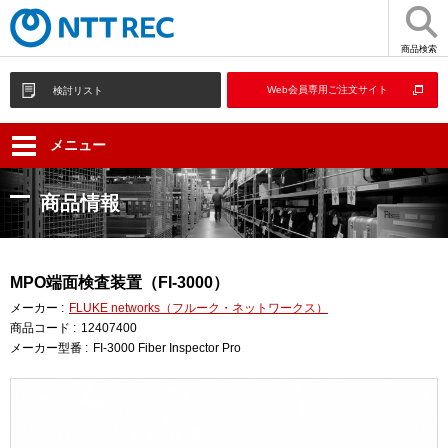
商品検索
Web会員専用ご注文サイト
検討リスト
メニュー
商品情報
MPO端面検査装置（FI-3000）
メーカー :
FLUKE networks（フルーク・ネットワークス）
商品コード :
12407400
メーカー型番 :
FI-3000 Fiber Inspector Pro