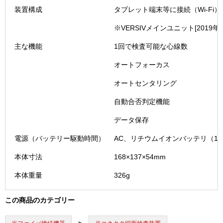
装置構成
タブレット端末等に接続（Wi-Fi）
※VERSIVメインユニット[2019
主な機能
1回で検査可能な心線数
オートフォーカス
オートセンタリング
自動合否判定機能
データ保存
電源（バッテリー駆動時間）
AC、リチウムイオンバッテリ（10
本体寸法
168×137×54mm
本体重量
326g
この商品のカテゴリー