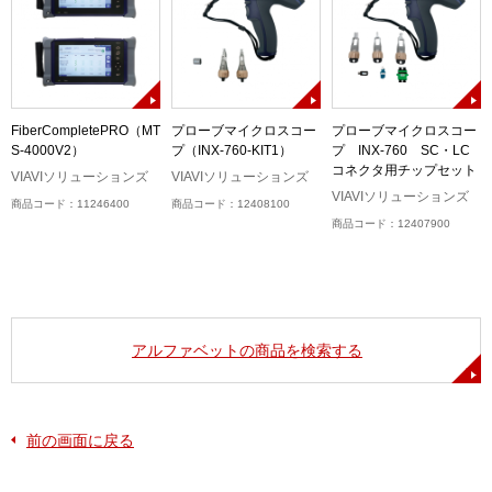
FiberCompletePRO（MT
プローブマイクロスコー
プローブマイクロスコー
S-4000V2）
プ（INX-760-KIT1）
プ INX-760 SC・LC
コネクタ用チップセット
ル
VIAVIソリューションズ
VIAVIソリューションズ
）
VIAVIソリューションズ
商品コード：11246400
商品コード：12408100
商品コード：12407900
アルファベットの商品を検索する
前の画面に戻る