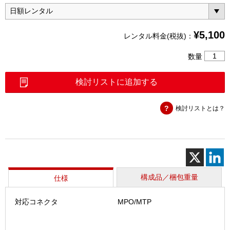
¥
5,100
レンタル料金(税抜)：
MPO
数量
端
面
検討リストに追加する
検
査
検討リストとは？
装
置
（FI-
3000）
個
構成品／梱包重量
仕様
対応コネクタ
MPO/MTP