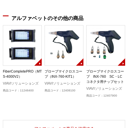
アルファベットのその他の商品
FiberCompletePRO（MT
プローブマイクロスコー
プローブマイクロスコー
S-4000V2）
プ（INX-760-KIT1）
プ INX-760 SC・LC
コネクタ用チップセット
ル
VIAVIソリューションズ
VIAVIソリューションズ
）
VIAVIソリューションズ
商品コード：11246400
商品コード：12408100
商品コード：12407900