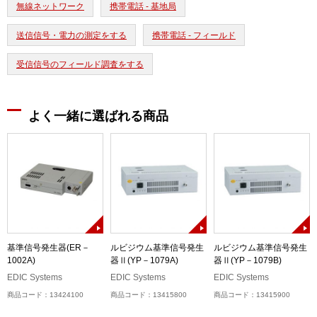
無線ネットワーク
携帯電話 - 基地局
送信信号・電力の測定をする
携帯電話 - フィールド
受信信号のフィールド調査をする
よく一緒に選ばれる商品
生
基準信号発生器(ER－
ルビジウム基準信号発生
ルビジウム基準信号発生
1002A)
器Ⅱ(YP－1079A)
器Ⅱ(YP－1079B)
EDIC Systems
EDIC Systems
EDIC Systems
商品コード：13424100
商品コード：13415800
商品コード：13415900