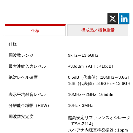
ペ
ク
ト
ラ
ム
構成品／梱包重量
仕様
ア
ナ
仕様
ラ
イ
周波数レンジ
9kHz～13.6GHz
ザ
（FSH
最大連続入力レベル
+30dBm（ATT : ≧10dB）
Ⅱ
絶対レベル確度
0.5dB（代表値）:10MHz～3.6GHz
個
1dB（代表値）:3.6GHz～13.6GHz
表示平均雑音レベル
10MHz～2GHz -165dBm
分解能帯域幅（RBW）
10Hz～3MHz
周波数安定度
超高安定リファレンスオシレータ: 3.
（FSH-Z114）
スペアナ内蔵基準発振器 : 1ppm（