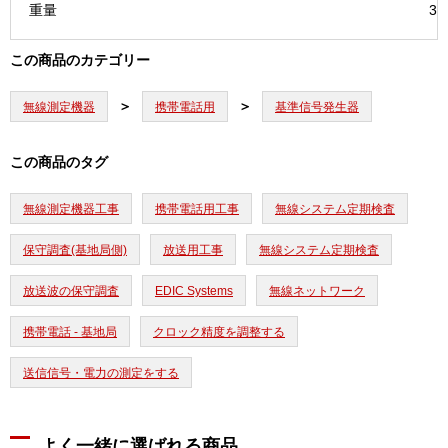
重量
3.
この商品のカテゴリー
無線測定機器
携帯電話用
基準信号発生器
この商品のタグ
無線測定機器工事
携帯電話用工事
無線システム定期検査
保守調査(基地局側)
放送用工事
無線システム定期検査
放送波の保守調査
EDIC Systems
無線ネットワーク
携帯電話 - 基地局
クロック精度を調整する
送信信号・電力の測定をする
よく一緒に選ばれる商品