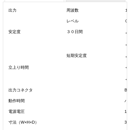
Ⅱ(YP
－
出力
周波数
１
1079A)
個
レベル
０
安定度
３０日間
＜
＜
短期安定度
＜
立上り時間
＜
＜
出力コネクタ
B
動作時間
バ
電源電圧
1
寸法（W×H×D）
30