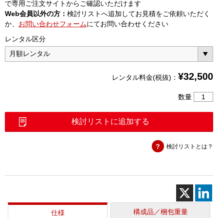
で専用ご注文サイトからご確認いただけます
Web会員以外の方：
検討リストへ追加してお見積をご依頼いただく
か、
お問い合わせフォーム
にてお問い合わせください
レンタル区分
¥
32,500
レンタル料金(税抜)：
ル
数量
ビ
ジ
検討リストに追加する
ウ
ム
検討リストとは？
基
準
信
号
発
生
器
構成品／梱包重量
仕様