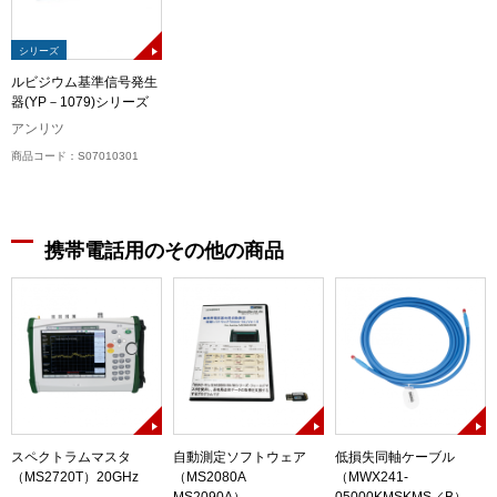
シリーズ
ルビジウム基準信号発生
器(YP－1079)シリーズ
アンリツ
商品コード：S07010301
携帯電話用のその他の商品
スペクトラムマスタ
自動測定ソフトウェア
低損失同軸ケーブル
（MS2720T）20GHz
（MS2080A
（MWX241-
MS2090A）
05000KMSKMS／B）