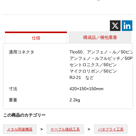
具
個
構成品／梱包重量
仕様
適用コネクタ
Tlco50、アンフェノ－ル／50ピ
アンフェノ－ルフルピッチ／50P
セントロニクス／50ピン
マイクロリボン／50ピン
RJ-21 など
寸法
420×150×150mm
重量
2.2kg
この商品のカテゴリー
メタル関連機器
ケーブル接続工具
バタフライ工具