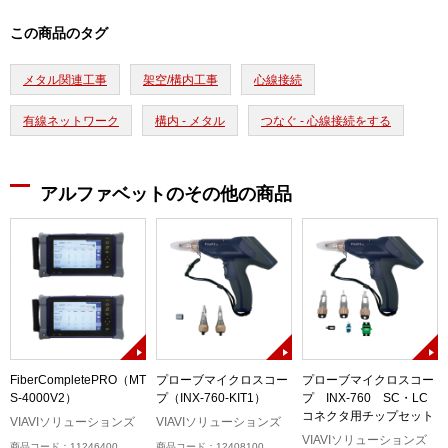
この商品のタグ
メタル関連工事
架空/構内工事
心線接続
有線ネットワーク
構内 - メタル
つなぐ - 心線接続をする
アルファベットのその他の商品
FiberCompletePRO（MT
プローブマイクロスコー
プローブマイクロスコー
S-4000V2）
プ（INX-760-KIT1）
プ INX-760 SC・LC
コネクタ用チップセット
ル
VIAVIソリューションズ
VIAVIソリューションズ
）
VIAVIソリューションズ
商品コード：11246400
商品コード：12408100