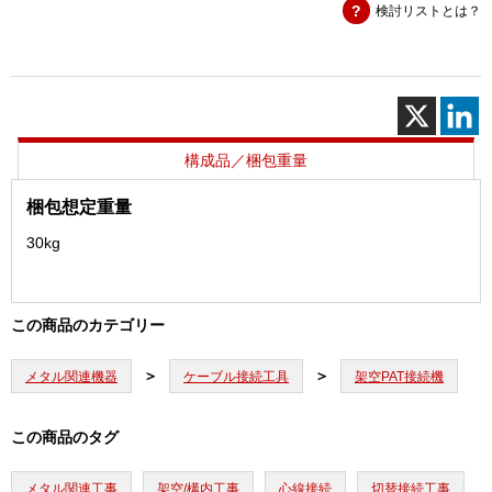
検討リストとは？
接
続
機
S
セ
ッ
ト
構成品／梱包重量
個
梱包想定重量
30kg
この商品のカテゴリー
メタル関連機器
ケーブル接続工具
架空PAT接続機
この商品のタグ
メタル関連工事
架空/構内工事
心線接続
切替接続工事