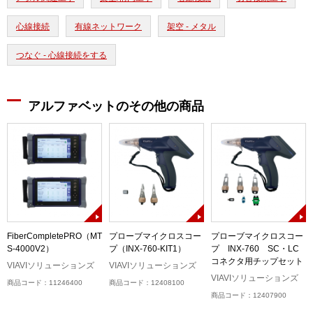
心線接続
有線ネットワーク
架空 - メタル
つなぐ - 心線接続をする
アルファベットのその他の商品
FiberCompletePRO（MT
プローブマイクロスコー
プローブマイクロスコー
S-4000V2）
プ（INX-760-KIT1）
プ INX-760 SC・LC
コネクタ用チップセット
ル
VIAVIソリューションズ
VIAVIソリューションズ
）
VIAVIソリューションズ
商品コード：11246400
商品コード：12408100
商品コード：12407900