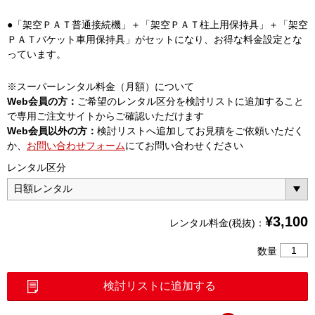
●「架空ＰＡＴ普通接続機」＋「架空ＰＡＴ柱上用保持具」＋「架空
ＰＡＴバケット車用保持具」がセットになり、お得な料金設定とな
っています。
※スーパーレンタル料金（月額）について
Web会員の方：
ご希望のレンタル区分を検討リストに追加すること
で専用ご注文サイトからご確認いただけます
Web会員以外の方：
検討リストへ追加してお見積をご依頼いただく
か、
お問い合わせフォーム
にてお問い合わせください
レンタル区分
¥
3,100
レンタル料金(税抜)：
架
数量
空
PAT
検討リストに追加する
普
通