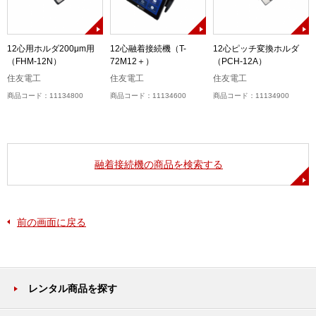
-
12心用ホルダ200μm用
12心融着接続機（T-
12心ピッチ変換ホルダ
（FHM-12N）
72M12＋）
（PCH-12A）
住友電工
住友電工
住友電工
商品コード：11134800
商品コード：11134600
商品コード：11134900
融着接続機の商品を検索する
前の画面に戻る
レンタル商品を探す