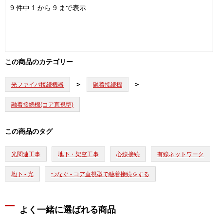
9 件中 1 から 9 まで表示
この商品のカテゴリー
光ファイバ接続機器
融着接続機
融着接続機(コア直視型)
この商品のタグ
光関連工事
地下・架空工事
心線接続
有線ネットワーク
地下 - 光
つなぐ - コア直視型で融着接続をする
よく一緒に選ばれる商品