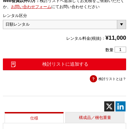
Web会員以外の方：
検討リストへ追加してお見積をご依頼いただく
か、
お問い合わせフォーム
にてお問い合わせください
レンタル区分
¥
11,000
レンタル料金(税抜)：
直
数量
視
型
検討リストに追加する
融
着
検討リストとは？
接
続
機
(T
－
71C)
個
構成品／梱包重量
仕様