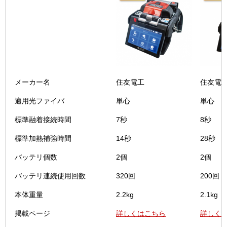
（TYPE-72C+）
（TYPE
メーカー名
住友電工
住友電
適用光ファイバ
単心
単心
標準融着接続時間
7秒
8秒
標準加熱補強時間
14秒
28秒
バッテリ個数
2個
2個
バッテリ連続使用回数
320回
200回
本体重量
2.2kg
2.1kg
掲載ページ
詳しくはこちら
詳しく