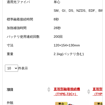
適用光ファイバ
単心
SM、GI、DS、NZDS、EDF、BIF
標準融着接続時間
8秒
加熱補強時間
28秒
バッテリ使用連続回数
200回
寸法
120×154×130mm
重量
2.1kg(バッテリ含む)
件表示
直視型融着接続機
直視型
項目
（TYPE-72C+）
（TYPE
直視型融着接続機
直視型
項目
外観