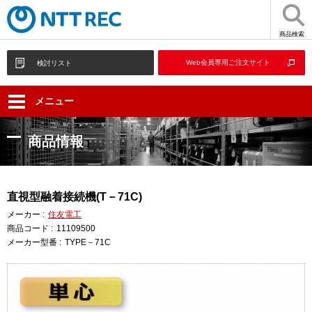
商品検索
Web会員専用ご注文サイト
検討リスト
メニュー
商品情報
直視型融着接続機(T－71C)
メーカー :
住友電工
商品コード :
11109500
メーカー型番 :
TYPE－71C