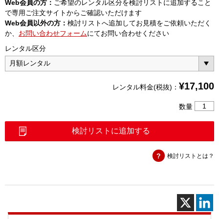
Web会員の方：
ご希望のレンタル区分を検討リストに追加すること
で専用ご注文サイトからご確認いただけます
Web会員以外の方：
検討リストへ追加してお見積をご依頼いただく
か、
お問い合わせフォーム
にてお問い合わせください
レンタル区分
¥
17,100
レンタル料金(税抜)：
高
数量
電
力
検討リストに追加する
用
固
検討リストとは？
定
減
衰
器
N
型
100W3