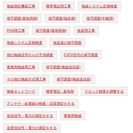
無線測定機器工事
携帯電話用工事
無線システム定期検査
保守調査(基地局側)
保守調査(端末側)
保守調査(中継局)
PHS用工事
保守調査(基地局側)
放送用工事
無線システム定期検査
放送波の保守調査
他の無線信号からの干渉調査
CATV信号の保守調査
業務用無線用工事
保守調査(無線送信器)
その他の無線方式用工事
保守調査(無線送信器)
無線ネットワーク
携帯電話 - 基地局
クロック精度を調整する
アンテナ・給電線の検査・品質測定をする
送信信号・電力の測定をする
業務用無線
送受信信号・電力の測定をする