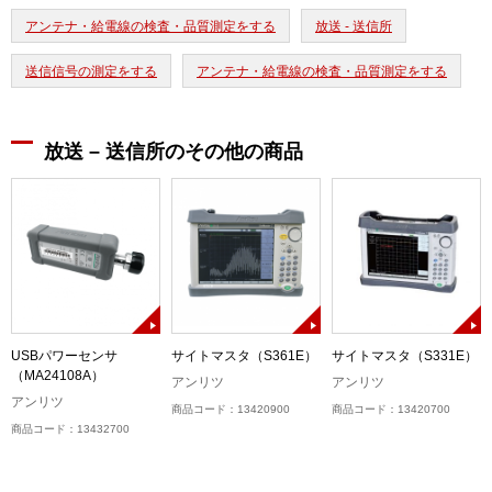
アンテナ・給電線の検査・品質測定をする
放送 - 送信所
送信信号の測定をする
アンテナ・給電線の検査・品質測定をする
放送 – 送信所のその他の商品
B
USBパワーセンサ
サイトマスタ（S361E）
サイトマスタ（S331E）
（MA24108A）
アンリツ
アンリツ
アンリツ
商品コード：13420900
商品コード：13420700
商品コード：13432700