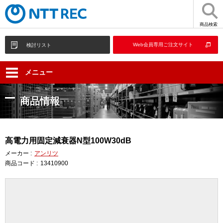
商品検索
Web会員専用ご注文サイト
検討リスト
メニュー
商品情報
高電力用固定減衰器N型100W30dB
メーカー :
アンリツ
商品コード :
13410900