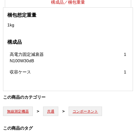
構成品／梱包重量
個
梱包想定重量
1kg
構成品
高電力固定減衰器
1
N100W30dB
収容ケース
1
この商品のカテゴリー
無線測定機器
共通
コンポーネント
この商品のタグ