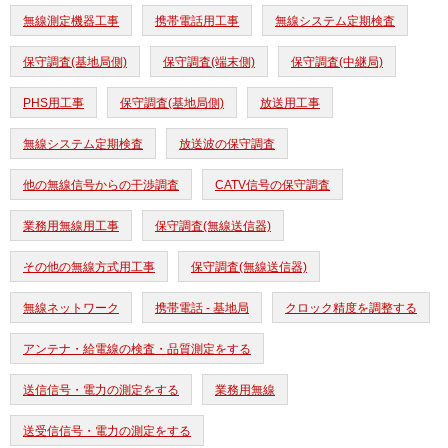
無線測定機器工事
携帯電話用工事
無線システム定期検査
保守調査(基地局側)
保守調査(端末側)
保守調査(中継局)
PHS用工事
保守調査(基地局側)
放送用工事
無線システム定期検査
放送波の保守調査
他の無線信号からの干渉調査
CATV信号の保守調査
業務用無線用工事
保守調査(無線送信器)
その他の無線方式用工事
保守調査(無線送信器)
無線ネットワーク
携帯電話 - 基地局
クロック精度を調整する
アンテナ・給電線の検査・品質測定をする
送信信号・電力の測定をする
業務用無線
送受信信号・電力の測定をする