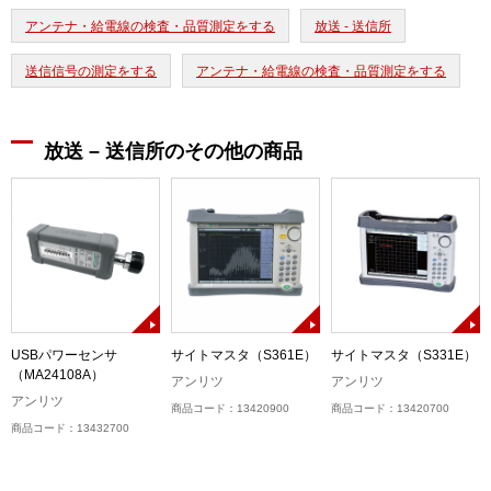
アンテナ・給電線の検査・品質測定をする
放送 - 送信所
送信信号の測定をする
アンテナ・給電線の検査・品質測定をする
放送 – 送信所のその他の商品
P)
USBパワーセンサ
サイトマスタ（S361E）
サイトマスタ（S331E）
（MA24108A）
アンリツ
アンリツ
アンリツ
商品コード：13420900
商品コード：13420700
商品コード：13432700