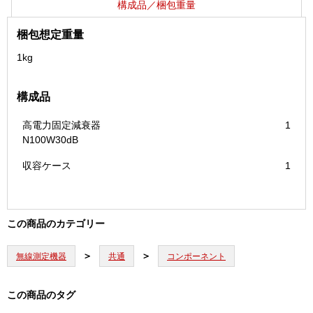
構成品／梱包重量
個
梱包想定重量
1kg
構成品
高電力固定減衰器
1
N100W30dB
収容ケース
1
この商品のカテゴリー
無線測定機器
共通
コンポーネント
この商品のタグ