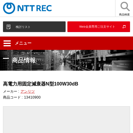
商品検索
Web会員専用ご注文サイト
検討リスト
メニュー
商品情報
高電力用固定減衰器N型100W30dB
メーカー :
アンリツ
商品コード :
13410900