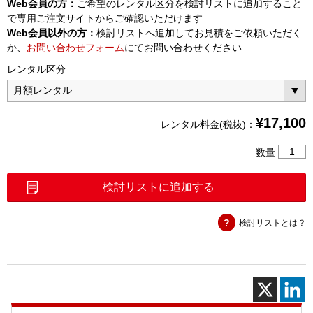
Web会員の方：
ご希望のレンタル区分を検討リストに追加すること
で専用ご注文サイトからご確認いただけます
Web会員以外の方：
検討リストへ追加してお見積をご依頼いただく
か、
お問い合わせフォーム
にてお問い合わせください
レンタル区分
¥
17,100
レンタル料金(税抜)：
高
数量
電
力
検討リストに追加する
用
固
検討リストとは？
定
減
衰
器
N
型
100W3