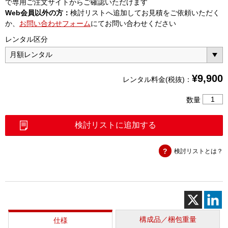
で専用ご注文サイトからご確認いただけます
Web会員以外の方：
検討リストへ追加してお見積をご依頼いただく
か、
お問い合わせフォーム
にてお問い合わせください
レンタル区分
¥
9,900
レンタル料金(税抜)：
校
数量
正
キ
検討リストに追加する
ッ
ト
検討リストとは？
N
オ
ス
（OSLN
8）
個
構成品／梱包重量
仕様