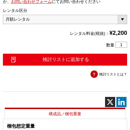
か、
お問い合わせフォーム
にてお問い合わせください
レンタル区分
¥
2,200
レンタル料金(税抜)：
同
数量
軸
変
検討リストに追加する
換
コ
検討リストとは？
ネ
ク
タ
SMA(P)
－
N(J)
個
構成品／梱包重量
梱包想定重量