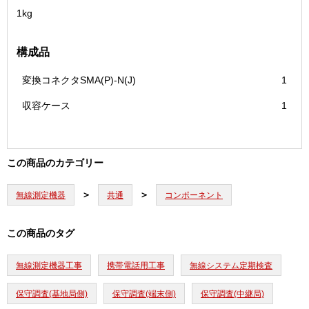
1kg
構成品
変換コネクタSMA(P)-N(J)
1
収容ケース
1
この商品のカテゴリー
無線測定機器
共通
コンポーネント
この商品のタグ
無線測定機器工事
携帯電話用工事
無線システム定期検査
保守調査(基地局側)
保守調査(端末側)
保守調査(中継局)