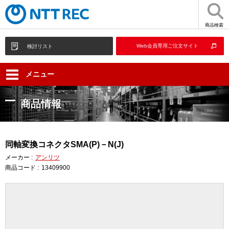
商品検索
Web会員専用ご注文サイト
検討リスト
メニュー
商品情報
同軸変換コネクタSMA(P)－N(J)
メーカー :
アンリツ
商品コード :
13409900