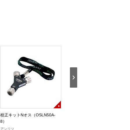
校正キットNオス（OSLN50A-
校正キットNメス（OSLNF50A-
8）
8）
E
アンリツ
アンリツ