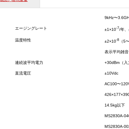
務
用
無
9kHz〜3.6G
線
ア
エージングレート
-7
±1×10
/年、
ナ
ロ
温度特性
-8
±2×10
（5〜
グ
個
表示平均雑音レ
連続波平均電力
+30dBm（
直流電圧
±10Vdc
AC100〜120
426×177×3
14.5kg以下
MS2830A-
MS2830A-