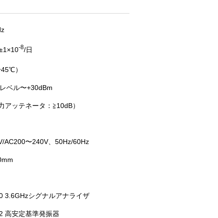
Hz
-8
±1×10
/日
45℃）
ベル〜+30dBm
入力アッテネータ：≧10dB）
V/AC200〜240V、50Hz/60Hz
90mm
040 3.6GHzシグナルアナライザ
002 高安定基準発振器