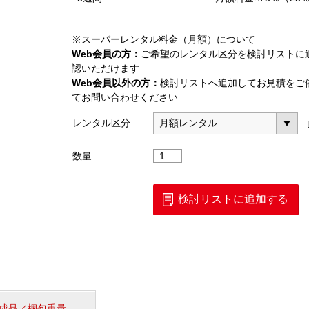
※スーパーレンタル料金（月額）について
Web会員の方：
ご希望のレンタル区分を検討リストに
認いただけます
Web会員以外の方：
検討リストへ追加してお見積をご
てお問い合わせください
レンタル区分
シ
数量
グ
ナ
ル
検討リストに追加する
ア
ナ
ラ
イ
ザ
(MS2830A)
業
成品／梱包重量