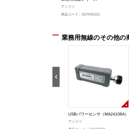
アンリツ
商品コード：S07040101
業務用無線のその他の
42N50A－30高電力固定減衰器
USBパワーセンサ（MA24108A）
50W30dB
アンリツ
アンリツ