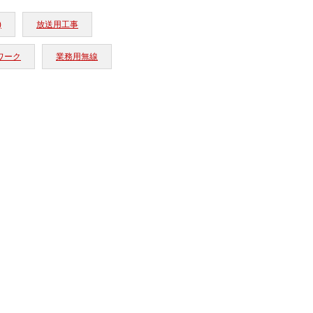
)
放送用工事
ワーク
業務用無線