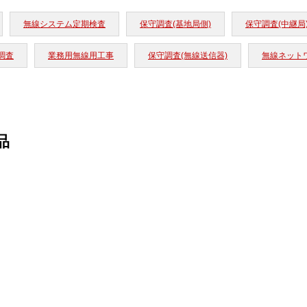
無線システム定期検査
保守調査(基地局側)
保守調査(中継局
調査
業務用無線用工事
保守調査(無線送信器)
無線ネット
品