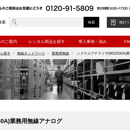
検索
検討リ
ルのご案内
レンタル商品を探す
導入事例・強み
F
ら探す
無線ネットワーク
業務用無線
シグナルアナライザ(MS2830A
30A)業務用無線アナログ