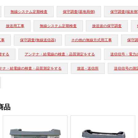
無線システム定期検査
保守調査(基地局側)
保守調査(端末側
放送用工事
無線システム定期検査
放送波の保守調査
工事
保守調査(無線送信器)
その他の無線方式用工事
保守調
整する
アンテナ・給電線の検査・品質測定をする
送信信号・電力
テナ・給電線の検査・品質測定をする
放送 - 送信所
送信信号の測
商品