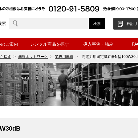
検索
検討リ
ルのご案内
レンタル商品を探す
導入事例・強み
F
ら探す
無線ネットワーク
業務用無線
高電力用固定減衰器N型100W30d
30dB