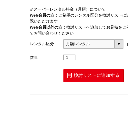
※スーパーレンタル料金（月額）について
Web会員の方：
ご希望のレンタル区分を検討リストに
認いただけます
Web会員以外の方：
検討リストへ追加してお見積をご
てお問い合わせください
レンタル区分
高
数量
電
力
用
検討リストに追加する
固
定
減
衰
器
N
型
100W30dB