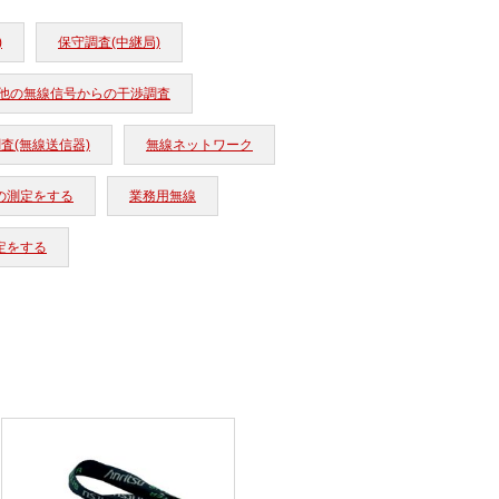
)
保守調査(中継局)
他の無線信号からの干渉調査
査(無線送信器)
無線ネットワーク
の測定をする
業務用無線
定をする