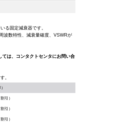
用いる固定減衰器です。
衰量周波数特性、減衰量確度、VSWRが
しては、コンタクトセンタにお問い合
ます。
率）
％割引）
％割引）
％割引）