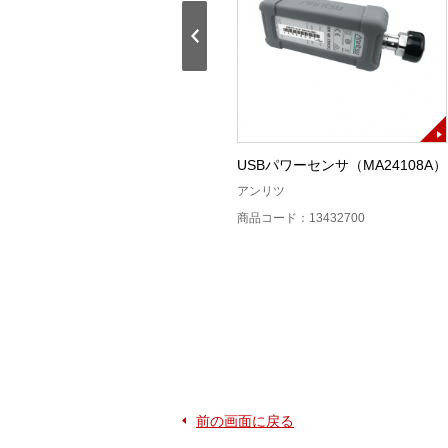
42N50A－30高電力固定減衰器
USBパワーセンサ（MA24108A）
50W30dB
アンリツ
アンリツ
商品コード：13432700
商品コード：13412000
前の画面に戻る