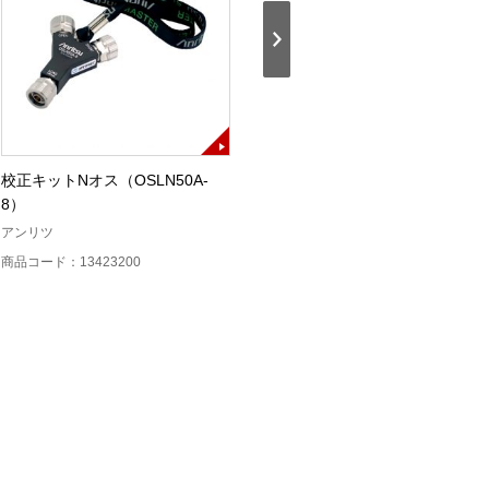
校正キットNオス（OSLN50A-
校正キットNメス（OSLNF50A-
8）
8）
E
アンリツ
アンリツ
商品コード：13423200
商品コード：13423300