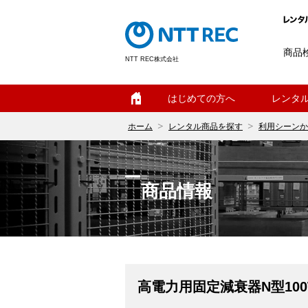
商品
NTT REC株式会社
ホーム
はじめての方へ
レンタ
ホーム
レンタル商品を探す
利用シーンか
商品情報
高電力用固定減衰器N型100W