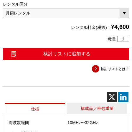
レンタル区分
¥
4,600
レンタル料金(税抜)：
パ
数量
ワ
ー
検討リストに追加する
セ
ン
検討リストとは？
サ
(MA247
個
構成品／梱包重量
仕様
周波数範囲
10MHz〜32GHz