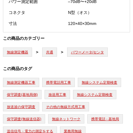
パワー測定範囲
‒70dB〜+20dB
コネクタ
N型（オス）
寸法
120×40×30mm
この商品のカテゴリー
無線測定機器
共通
パワーメータ/センタ
この商品のタグ
無線測定機器工事
携帯電話用工事
無線システム定期検査
保守調査(基地局側)
放送用工事
無線システム定期検査
放送波の保守調査
その他の無線方式用工事
保守調査(無線送信器)
無線ネットワーク
携帯電話 - 基地局
送信信号・電力の測定をする
業務用無線