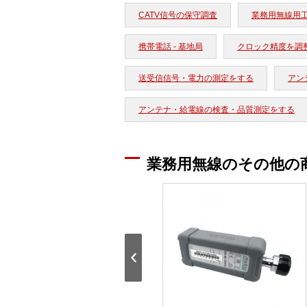
CATV信号の保守調査
業務用無線用
携帯電話 - 基地局
クロック精度を調
送受信信号・電力の測定をする
アン
アンテナ・給電線の検査・品質測定をする
業務用無線のその他の