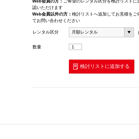
Web会員の方：
ご希望のレンタル区分を検討リストに
認いただけます
Web会員以外の方：
検討リストへ追加してお見積をご
てお問い合わせください
レンタル区分
同
数量
軸
ケ
ー
検討リストに追加する
ブ
ル
5m
N(P)
－
N(P)
個