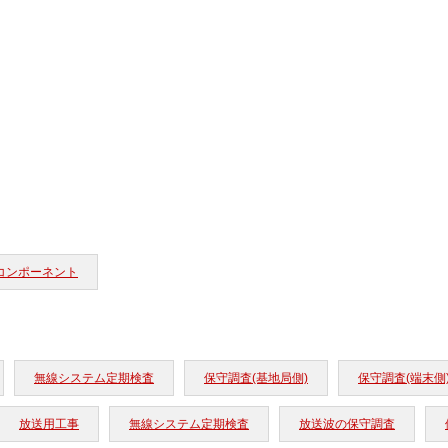
コンポーネント
無線システム定期検査
保守調査(基地局側)
保守調査(端末側
放送用工事
無線システム定期検査
放送波の保守調査