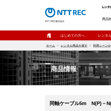
商品
NTT REC株式会社
ホーム
はじめての方へ
レンタ
ホーム
レンタル商品を探す
利用シーンか
商品情報
同軸ケーブル5m N(P)－N(