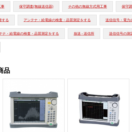
工事
保守調査(無線送信器)
その他の無線方式用工事
保守調
整する
アンテナ・給電線の検査・品質測定をする
送信信号・電力
テナ・給電線の検査・品質測定をする
放送 - 送信所
送信信号の測
商品