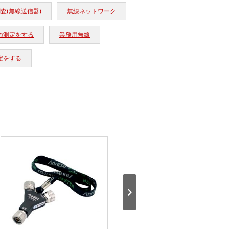
査(無線送信器)
無線ネットワーク
の測定をする
業務用無線
定をする