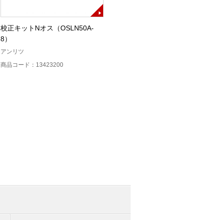
校正キットNオス（OSLN50A-
校正キットNメス（OSLNF50A-
8）
8）
E
アンリツ
アンリツ
商品コード：13423200
商品コード：13423300