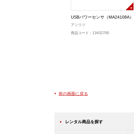
42N50A－30高電力固定減衰器
USBパワーセンサ（MA24108A）
50W30dB
アンリツ
アンリツ
商品コード：13432700
商品コード：13412000
前の画面に戻る
レンタル商品を探す