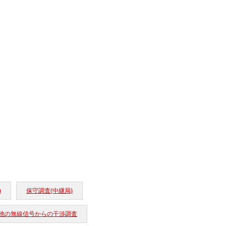
)
保守調査(中継局)
他の無線信号からの干渉調査